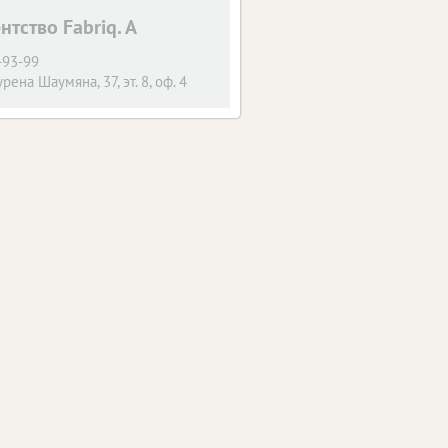
тство Fabriq. A
-93-99
урена Шаумяна, 37, эт. 8, оф. 4