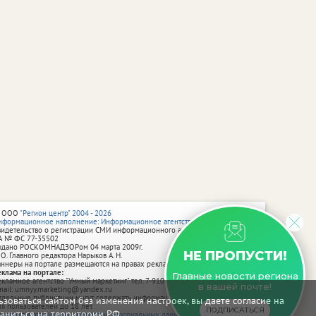
 ООО
"Регион центр" 2004 - 2026
нформационное наполнение: Информационное агентство vRossii.ru
видетельство о регистрации СМИ информационного агентства vRossii.ru
А № ФС 77‑35502
ыдано РОСКОМНАДЗОРом 04 марта 2009г.
НЕ ПРОПУСТИ!
 О. Главного редактора Нарыков А. Н.
аннеры на портале размещаются на правах рекламы.
еклама на портале:
Главные новости региона
екламное агентство "Умный маркетинг" тел. 7-910-267-70-40,
в вашей почте!
mail: umnyy.marketing@yandex.ru
тдельные публикации могут содержать информацию, не предназначенную
зоваться сайтом без изменения настроек, вы даете согласие на
ля пользователей до 18 лет.
ПОДПИСАТЬСЯ
аниться на территории РФ.
олитика в отношении обработки персональных данных