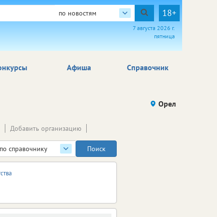
18+
по новостям
7 августа 2026 г.
пятница
онкурсы
Афиша
Справочник
Орел
Добавить организацию
по справочнику
ства