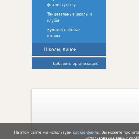
фотоискусству
Танцевальные школы и
клубы
Художественные
школы
Школы, лицеи
Добавить организацию
На этом сайте мы используем
cookie-файлы
. Вы можете прочит
использование ваших cook