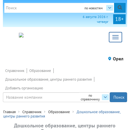
по новостям
6 августа 2026 г.
18+
четверг
Toggle
navigat
Орел
Справочник
Образование
Дошкольное образование, центры раннего развития
Добавить организацию
по
справочнику
Главная
Справочник
Образование
Дошкольное образование,
центры раннего развития
Дошкольное образование, центры раннего