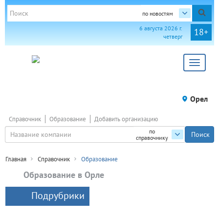
по новостям
6 августа 2026 г.
18+
четверг
Toggle
navigat
Орел
Справочник
Образование
Добавить организацию
по
справочнику
Главная
Справочник
Образование
Образование в Орле
Подрубрики