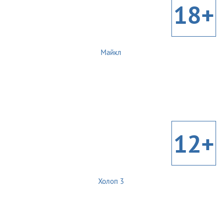
18+
Майкл
12+
Холоп 3