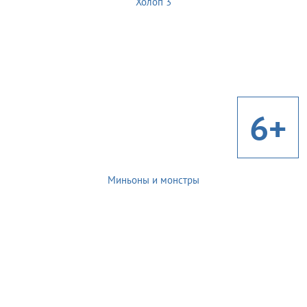
Холоп 3
6+
Миньоны и монстры