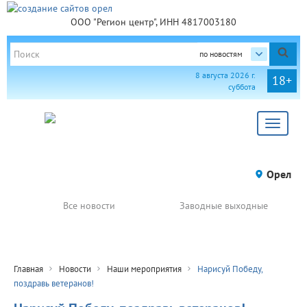
ООО "Регион центр", ИНН 4817003180
по новостям
8 августа 2026 г.
18+
суббота
Toggle
navigat
Орел
Все новости
Заводные выходные
Главная
Новости
Наши мероприятия
Нарисуй Победу,
поздравь ветеранов!