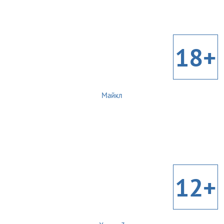
18+
Майкл
12+