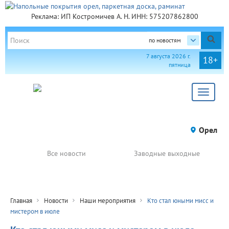
Реклама: ИП Костромичев А. Н. ИНН: 575207862800
по новостям
7 августа 2026 г.
18+
пятница
Toggle
navigat
Орел
Все новости
Заводные выходные
Главная
Новости
Наши мероприятия
Кто стал юными мисс и
мистером в июле