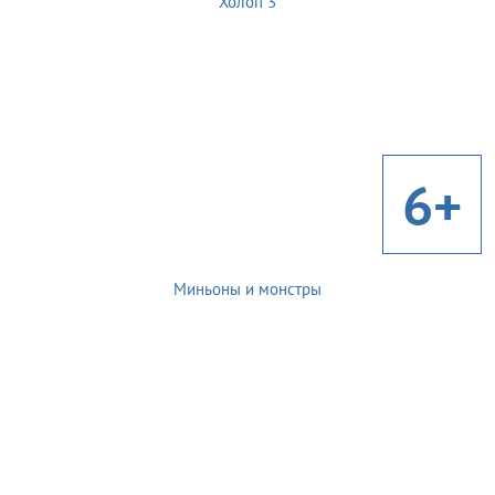
Холоп 3
6+
Миньоны и монстры