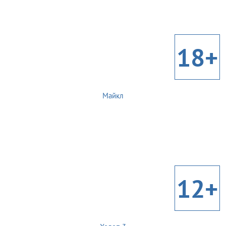
18+
Майкл
12+