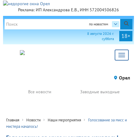
Реклама: ИП Александрова Е.В., ИНН 572004506826
по новостям
8 августа 2026 г.
18+
суббота
Toggle
navigat
Орел
Все новости
Заводные выходные
Главная
Новости
Наши мероприятия
Голосование за мисс и
мистера началось!