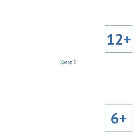
12+
Холоп 3
6+