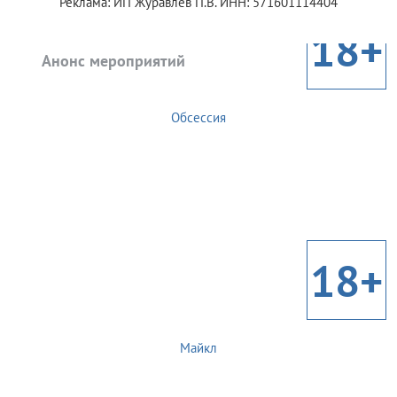
Реклама: ИП Журавлев П.В. ИНН: 571601114404
18+
Анонс мероприятий
Обсессия
18+
Майкл