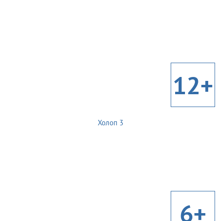
12+
Холоп 3
6+