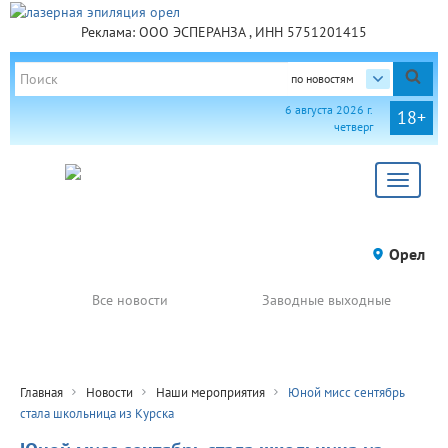
Реклама: ООО ЭСПЕРАНЗА , ИНН 5751201415
по новостям
6 августа 2026 г.
18+
четверг
Toggle
navigat
Орел
Все новости
Заводные выходные
Главная
Новости
Наши мероприятия
Юной мисс сентябрь
стала школьница из Курска