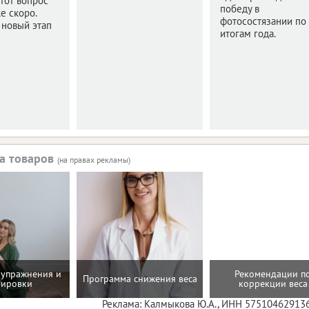
этот вопрос
победу в
е скоро.
фотосостязании по
 новый этап
итогам года.
а товаров
(на правах рекламы)
упражнения и
Рекомендации п
Программа снижения веса
нировки
коррекции веса
Реклама: Калмыкова Ю.А., ИНН 57510462913