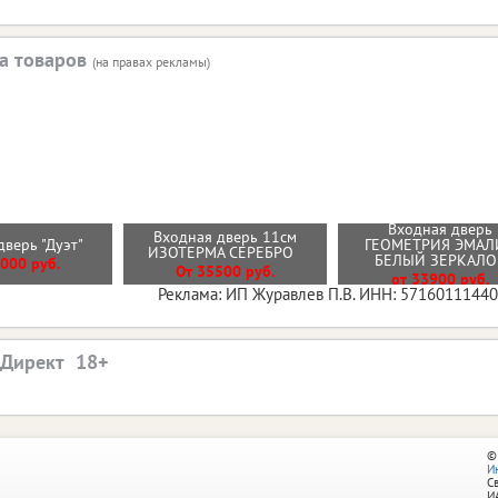
а товаров
(на правах рекламы)
Входная дверь
Входная дверь 11см
дверь "Дуэт"
ГЕОМЕТРИЯ ЭМАЛ
ИЗОТЕРМА СЕРЕБРО
БЕЛЫЙ ЗЕРКАЛ
000 руб.
От 35500 руб.
от 33900 руб.
Реклама: ИП Журавлев П.В. ИНН: 5716011144
.Директ
©
И
С
И