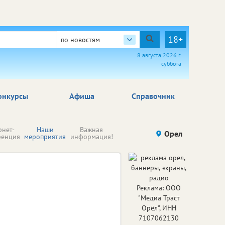
18+
по новостям
8 августа 2026 г.
суббота
онкурсы
Афиша
Справочник
Н
рнет-
Наши
Важная
Происшествия
Орел
Здоровье
комп
ренция
мероприятия
информация!
п
ре
Реклама: ООО
"Медиа Траст
Орёл", ИНН
7107062130