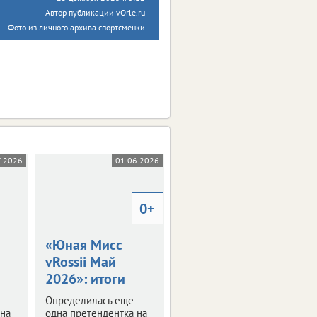
Автор публикации vOrle.ru
Фото из личного архива спортсменки
7.2026
01.06.2026
15.05.2026
0+
0+
«Юная Мисс
«Голубоглазка»
vRossii Май
из Орла
2026»: итоги
получила
подарок
Определилась еще
 на
одна претендентка на