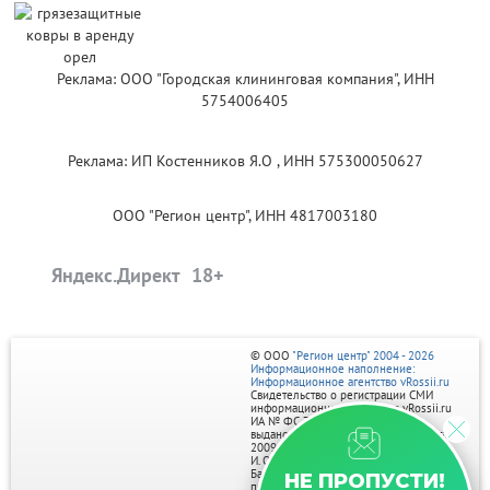
Реклама: ООО "Городская клининговая компания", ИНН
5754006405
Реклама: ИП Костенников Я.О , ИНН 575300050627
ООО "Регион центр", ИНН 4817003180
Яндекс.Директ
© ООО
"Регион центр" 2004 - 2026
Информационное наполнение:
Информационное агентство vRossii.ru
Свидетельство о регистрации СМИ
информационного агентства vRossii.ru
ИА № ФС 77‑35502
выдано РОСКОМНАДЗОРом 04 марта
2009г.
И. О. Главного редактора Нарыков А. Н.
Баннеры на портале размещаются на
НЕ ПРОПУСТИ!
правах рекламы.