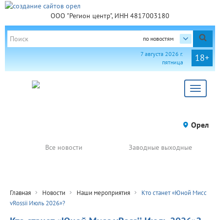
ООО "Регион центр", ИНН 4817003180
по новостям
7 августа 2026 г.
18+
пятница
Toggle
navigat
Орел
Все новости
Заводные выходные
Главная
Новости
Наши мероприятия
Кто станет «Юной Мисс
vRossii Июль 2026»?