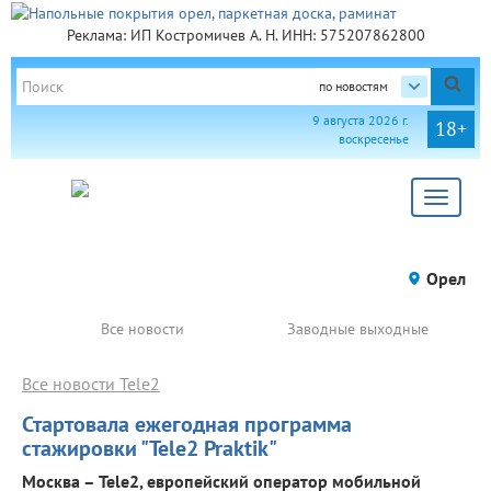
Реклама: ИП Костромичев А. Н. ИНН: 575207862800
по новостям
9 августа 2026 г.
18+
воскресенье
Toggle
navigat
Орел
Все новости
Заводные выходные
Все новости Tele2
Стартовала ежегодная программа
стажировки "Tele2 Praktik"
Москва – Tele2, европейский оператор мобильной