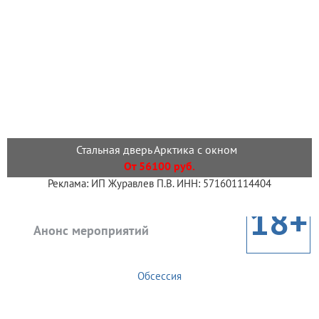
Стальная дверь Арктика с окном
От 56100 руб.
Реклама: ИП Журавлев П.В. ИНН: 571601114404
18+
Анонс мероприятий
Обсессия