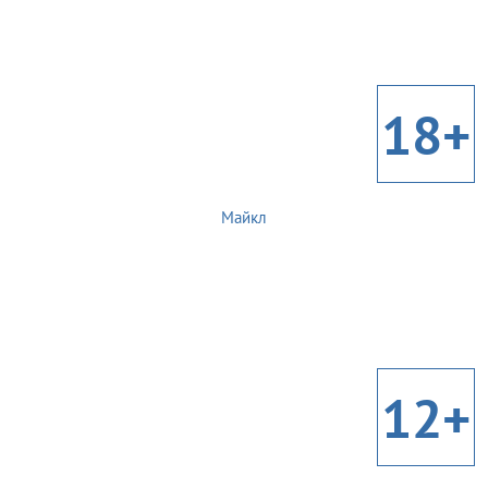
18+
Майкл
12+