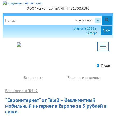
ООО "Регион центр", ИНН 4817003180
по новостям
6 августа 2026 г.
18+
четверг
Toggle
navigat
Орел
Все новости
Заводные выходные
Все новости Tele2
"Евроинтернет" от Tele2 – безлимитный
мобильный интернет в Европе за 5 рублей в
сутки