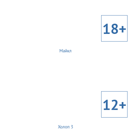
18+
Майкл
12+
Холоп 3