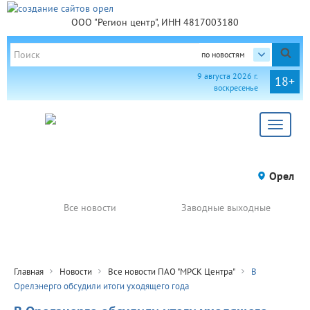
ООО "Регион центр", ИНН 4817003180
по новостям
9 августа 2026 г.
18+
воскресенье
Toggle
navigat
Орел
Все новости
Заводные выходные
Главная
Новости
Все новости ПАО "МРСК Центра"
В
Орелэнерго обсудили итоги уходящего года