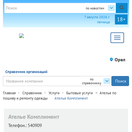
по новостям
7 августа 2026 г.
18+
пятница
Toggle
navigat
Орел
Справочник организаций
по
справочнику
Главная
Справочник
Услуги
Бытовые услуги
Ателье по
пошиву и ремонту одежды
Ателье Комплимент
Ателье Комплимент
Телефон.:
540909