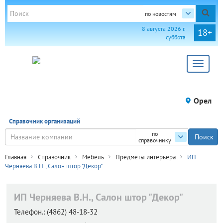
по новостям
8 августа 2026 г.
18+
суббота
Toggle
navigat
Орел
Справочник организаций
по
справочнику
Главная
Справочник
Мебель
Предметы интерьера
ИП
Черняева В.Н., Салон штор "Декор"
ИП Черняева В.Н., Салон штор "Декор"
Телефон.:
(4862) 48-18-32