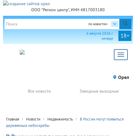
ООО "Регион центр", ИНН 4817003180
по новостям
6 августа 2026 г.
18+
четверг
Toggle
navigat
Орел
Все новости
Заводные выходные
Главная
Новости
Недвижимость
В России могут появиться
деревянные небоскребы