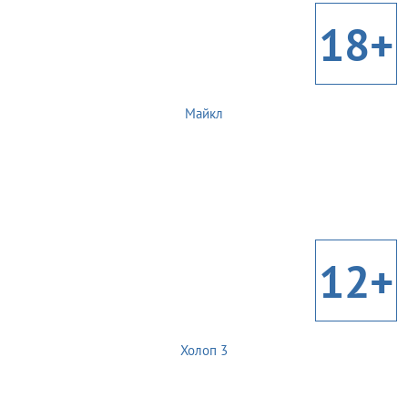
18+
Майкл
12+
Холоп 3