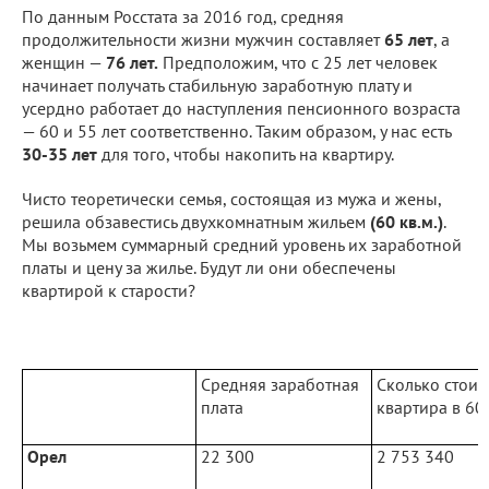
По данным Росстата за 2016 год, средняя
продолжительности жизни мужчин составляет
65 лет
, а
женщин —
76 лет.
Предположим, что с 25 лет человек
начинает получать стабильную заработную плату и
усердно работает до наступления пенсионного возраста
— 60 и 55 лет соответственно. Таким образом, у нас есть
30-35 лет
для того, чтобы накопить на квартиру.
Чисто теоретически семья, состоящая из мужа и жены,
решила обзавестись двухкомнатным жильем
(60 кв.м.)
.
Мы возьмем суммарный средний уровень их заработной
платы и цену за жилье. Будут ли они обеспечены
квартирой к старости?
Средняя заработная
Сколько стоит
плата
квартира в 60 
Орел
22 300
2 753 340