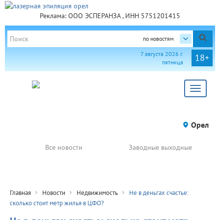
Реклама: ООО ЭСПЕРАНЗА , ИНН 5751201415
по новостям
7 августа 2026 г.
18+
пятница
Toggle
navigat
Орел
Все новости
Заводные выходные
Главная
Новости
Недвижимость
Не в деньгах счастье:
сколько стоит метр жилья в ЦФО?