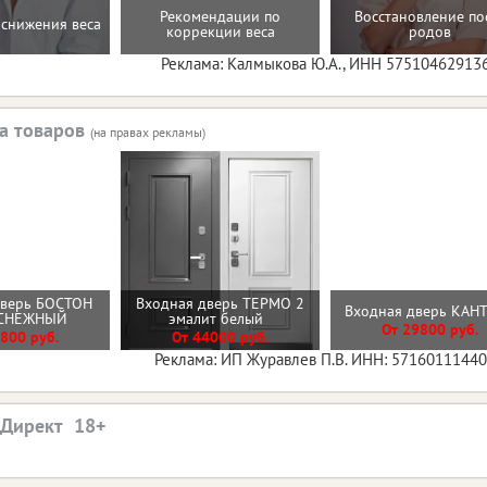
Рекомендации по
Восстановление по
снижения веса
коррекции веса
родов
Реклама: Калмыкова Ю.А., ИНН 57510462913
а товаров
(на правах рекламы)
дверь БОСТОН
Входная дверь ТЕРМО 2
Входная дверь КА
 СНЕЖНЫЙ
эмалит белый
От 29800 руб.
800 руб.
От 44000 руб.
Реклама: ИП Журавлев П.В. ИНН: 5716011144
.Директ