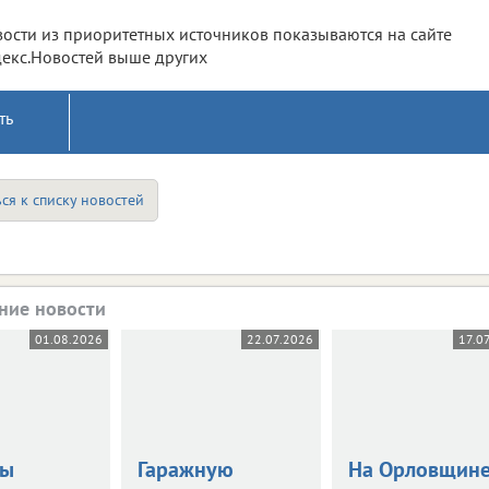
ости из приоритетных источников показываются на сайте
екс.Новостей выше других
ть
ся к списку новостей
ние новости
01.08.2026
22.07.2026
17.0
цы
Гаражную
На Орловщин