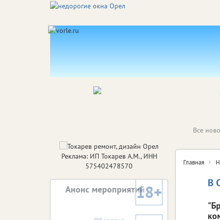
Все ново
Реклама: ИП Токарев А.М., ИНН
Главная
Н
575402478570
В 
18+
Анонс мероприятий
"Б
ко