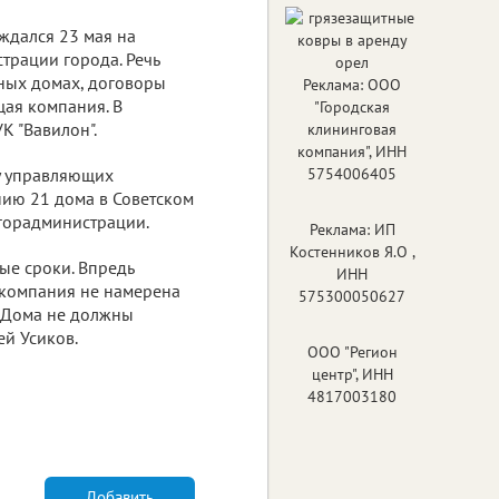
ждался 23 мая на
трации города. Речь
ных домах, договоры
Реклама: ООО
ая компания. В
"Городская
К "Вавилон".
клининговая
компания", ИНН
у управляющих
5754006405
нию 21 дома в Советском
горадминистрации.
Реклама: ИП
Костенников Я.О ,
ые сроки. Впредь
ИНН
 компания не намерена
575300050627
 Дома не должны
ей Усиков.
ООО "Регион
центр", ИНН
4817003180
Добавить