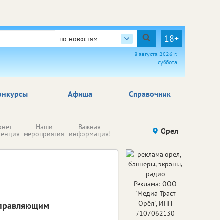
18+
по новостям
8 августа 2026 г.
суббота
онкурсы
Афиша
Справочник
Н
рнет-
Наши
Важная
Происшествия
Орел
Здоровье
комп
ренция
мероприятия
информация!
п
ре
Реклама: ООО
"Медиа Траст
Орёл", ИНН
управляющим
7107062130