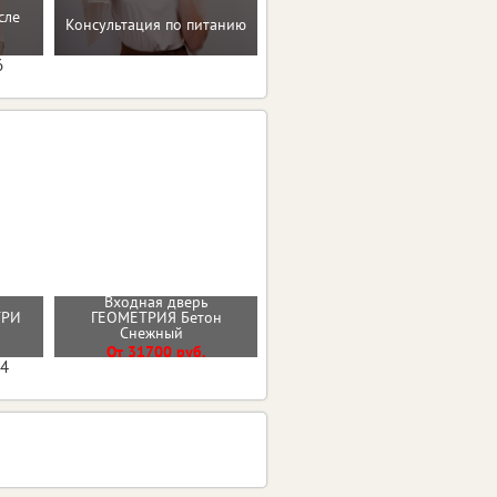
Мотивацию и поддержку
сле
Консультация по питанию
на пути к здоровью и телу
мечты
6
Входная дверь
Входная дверь ЧЕРНОЕ
НТРИ
ГЕОМЕТРИЯ Бетон
ЗЕРКАЛО
Снежный
От 33000 руб.
От 31700 руб.
04