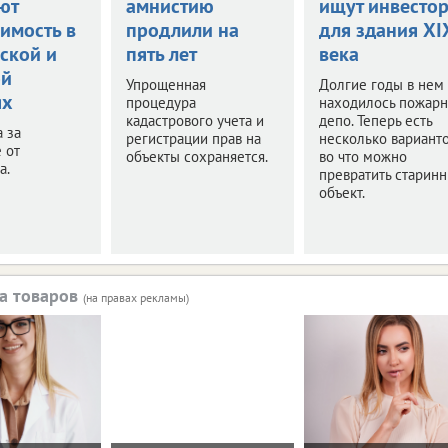
ют
амнистию
ищут инвесто
имость в
продлили на
для здания XI
ской и
пять лет
века
ой
Упрощенная
Долгие годы в нем
ях
процедура
находилось пожар
кадастрового учета и
депо. Теперь есть
а за
регистрации прав на
несколько варианто
 от
объекты сохраняется.
во что можно
а.
превратить старин
объект.
а товаров
(на правах рекламы)