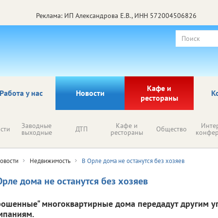
Реклама: ИП Александрова Е.В., ИНН 572004506826
Кафе и
Работа у нас
Новости
К
рестораны
Заводные
Кафе и
Инте
сти
ДТП
Общество
выходные
рестораны
конфе
овости
Недвижимость
В Орле дома не останутся без хозяев
Орле дома не останутся без хозяев
рошенные" многоквартирные дома передадут другим 
мпаниям.