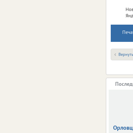
Нов
Янд
Печа
Вернуть
Послед
Орлов