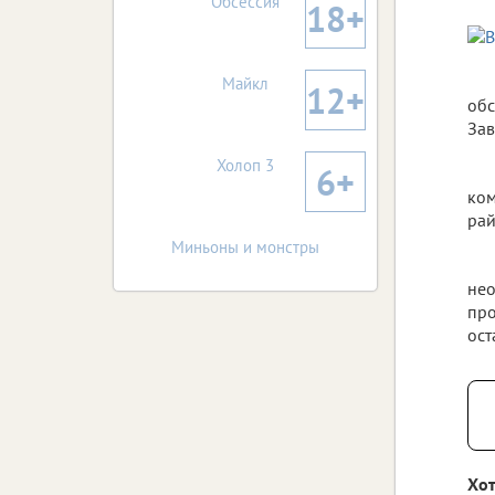
Обсессия
18+
Майкл
12+
обс
Зав
Холоп 3
6+
ком
рай
Миньоны и монстры
нео
про
ост
Хот