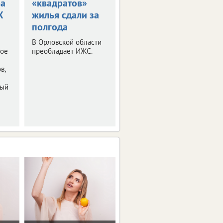
ра
«квадратов»
сдали почти 100
X
жилья сдали за
тысяч
полгода
«квадратов»
жилья
В Орловской области
ное
преобладает ИЖС.
Большая часть
приходится на ИЖС.
в,
ный