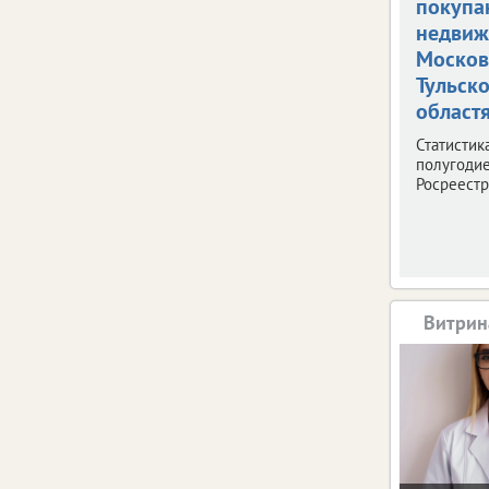
покупа
недвиж
Москов
Тульск
област
Статистик
полугодие
Росреестр
Витрин