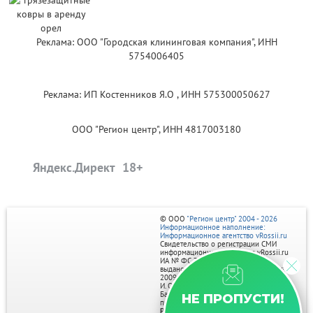
Реклама: ООО "Городская клининговая компания", ИНН
5754006405
Реклама: ИП Костенников Я.О , ИНН 575300050627
ООО "Регион центр", ИНН 4817003180
Яндекс.Директ
© ООО
"Регион центр" 2004 - 2026
Информационное наполнение:
Информационное агентство vRossii.ru
Свидетельство о регистрации СМИ
информационного агентства vRossii.ru
ИА № ФС 77‑35502
выдано РОСКОМНАДЗОРом 04 марта
2009г.
И. О. Главного редактора Нарыков А. Н.
Баннеры на портале размещаются на
НЕ ПРОПУСТИ!
правах рекламы.
Реклама на портале: