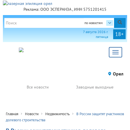
Реклама: ООО ЭСПЕРАНЗА , ИНН 5751201415
по новостям
7 августа 2026 г.
18+
пятница
Toggle
navigat
Орел
Все новости
Заводные выходные
Главная
Новости
Недвижимость
В России защитят участников
долевого строительства