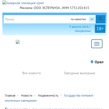
Реклама: ООО ЭСПЕРАНЗА , ИНН 5751201415
по новостям
9 августа 2026 г.
18+
воскресенье
Toggle
navigat
Орел
Все новости
Заводные выходные
Главная
Новости
Недвижимость
Государство поможет
ипотечным заемщикам