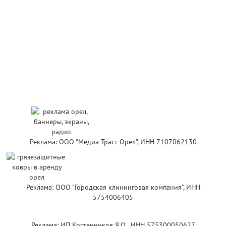
Реклама: ООО "Медиа Траст Орёл", ИНН 7107062130
Реклама: ООО "Городская клининговая компания", ИНН
5754006405
Реклама: ИП Костенников Я.О , ИНН 575300050627