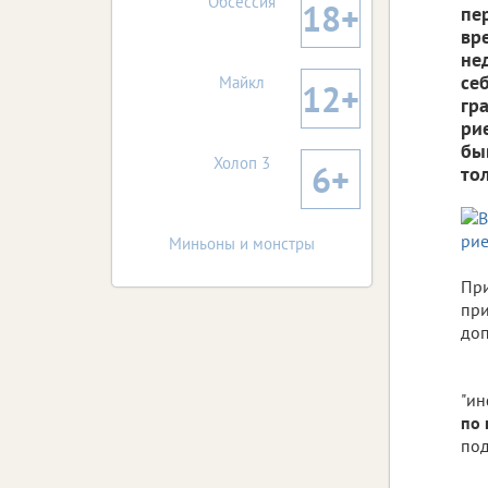
Обсессия
18+
пе
вр
не
се
Майкл
12+
гр
ри
бы
Холоп 3
6+
тол
Миньоны и монстры
При
при
доп
"ин
по 
по