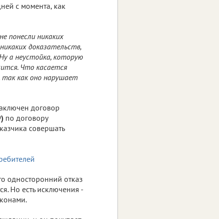
дней с момента, как
не понесли никаких
 никаких доказательств,
Ну а неустойка, которую
ится. Что касается
, так как оно нарушает
заключен договор
)
по договору
аказчика совершать
то односторонний отказ
я. Но есть исключения -
аконами.