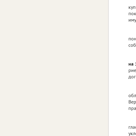
куп
пок
иму
пон
соб
на 
рие
дог
обл
Вер
пра
гла
укл