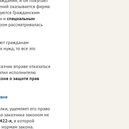
ажданин, и он покупает
шений оказывается фирма
руются Гражданским
ми и
специальным
ором рассматривалась
ают гражданам
 нужд, то все это
казчик вправе отказаться
латил исполнителю
коне о защите прав
елки, ущемляет его право
за заказчика законом не
422-я,
в которой
и нормам закона.