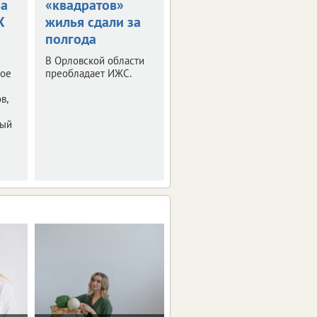
ра
«квадратов»
сдали почти 100
X
жилья сдали за
тысяч
полгода
«квадратов»
жилья
В Орловской области
ное
преобладает ИЖС.
Большая часть
приходится на ИЖС.
в,
ный