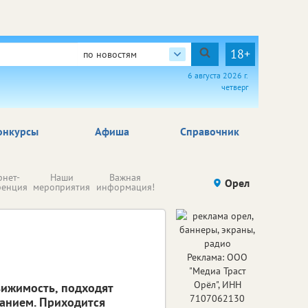
18+
по новостям
6 августа 2026 г.
четверг
онкурсы
Афиша
Справочник
Н
рнет-
Наши
Важная
Происшествия
Орел
Здоровье
комп
ренция
мероприятия
информация!
п
ре
Реклама: ООО
"Медиа Траст
Орёл", ИНН
вижимость, подходят
7107062130
манием. Приходится