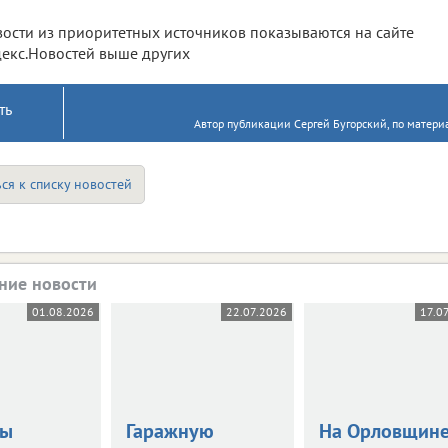
ости из приоритетных источников показываются на сайте
екс.Новостей выше других
ть
Автор публикации Сергей Бугорский, по материа
ся к списку новостей
ние новости
01.08.2026
22.07.2026
17.0
цы
Гаражную
На Орловщин