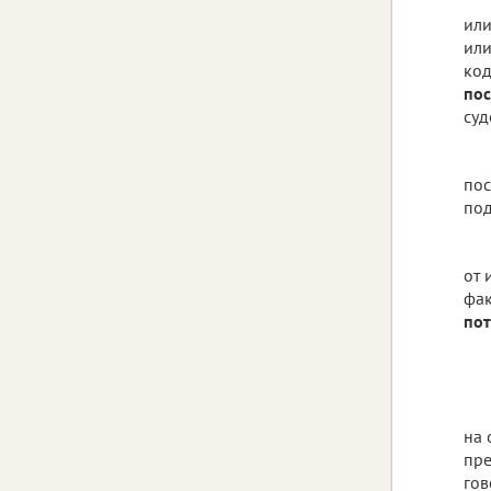
или
или
код
пос
суд
пос
под
от 
фак
пот
на 
пре
гов