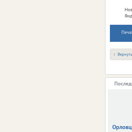
Нов
Янд
Печа
Вернуть
Послед
Орлов