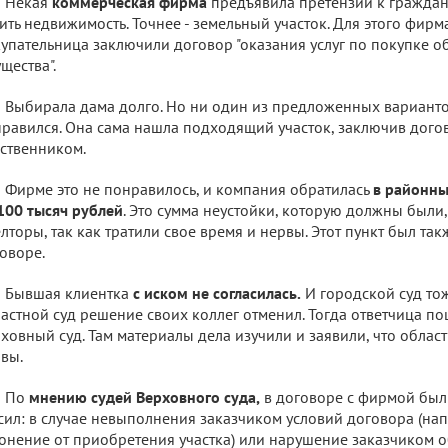
Некая
коммерческая фирма
предъявила претензии к граждан
ить недвижимость. Точнее - земельный участок. Для этого фир
упательница заключили договор "оказания услуг по покупке 
щества".
Выбирала дама долго. Но ни один из предложенных вариантов
равился. Она сама нашла подходящий участок, заключив дого
ственником.
Фирме это не понравилось, и компания обратилась
в районны
100 тысяч рублей
. Это сумма неустойки, которую должны были,
лторы, так как тратили свое время и нервы. Этот пункт был та
оворе.
Бывшая клиентка
с иском не согласилась.
И городской суд тоже
астной суд решение своих коллег отменил. Тогда ответчица по
ховный суд. Там материалы дела изучили и заявили, что облас
вы.
По
мнению судей Верховного суда,
в договоре с фирмой был 
сил: в случае невыполнения заказчиком условий договора (нап
онение от приобретения участка) или нарушение заказчиком о