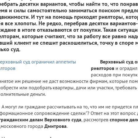
ребрать десятки вариантов, чтобы найти то, что понрави
емя и силы самостоятельно заниматься поиском предл
движимости. И тут на помощь приходят риелторы, кото
бя все хлопоты. Не редко, перебрав десятки вариантов
аждане в итоге отказываются от покупки. Такая ситуаци
елторам, которые считают, что за работу все равно над
вший клиент не спешит раскошелиться, точку в споре 
ько суд.
Верховный суд о
риелторов
и оградил
расходов при покупк
нятое им решение не даст возможности фирмам, которые по
обрести или подобрать квартиры, дачи или участки, требовать 
олнительные деньги.
А могут ли граждане рассчитывать на то, что им не придется пл
формационное сопровождение сделки"? Ответ на этот вопрос
гражданским делам Верховного суда
, рассмотрев
спорное дел
дмосковного города
Дмитрова
.