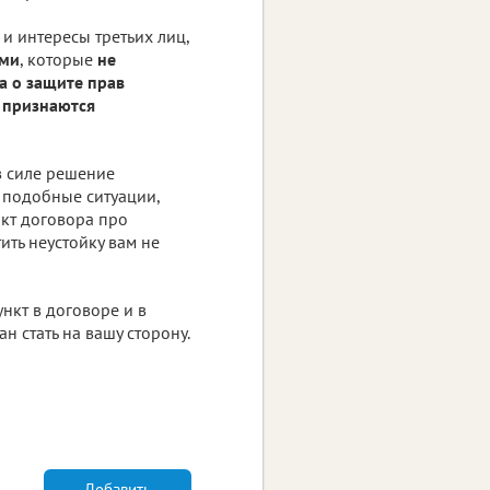
 и интересы третьих лиц,
ями
, которые
не
на о защите прав
,
признаются
в силе решение
 подобные ситуации,
нкт договора про
тить неустойку вам не
ункт в договоре и в
н стать на вашу сторону.
Добавить