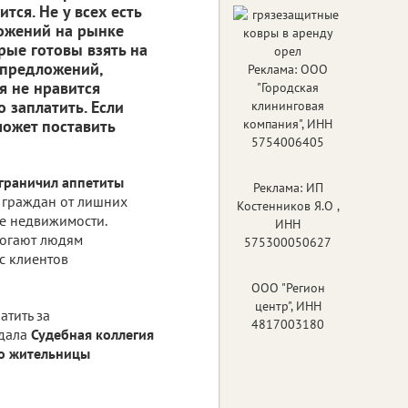
тся. Не у всех есть
ожений на рынке
рые готовы взять на
-предложений,
Реклама: ООО
я не нравится
"Городская
о заплатить. Если
клининговая
может поставить
компания", ИНН
5754006405
граничил аппетиты
Реклама: ИП
 граждан от лишних
Костенников Я.О ,
е недвижимости.
ИНН
могают людям
575300050627
с клиентов
ООО "Регион
центр", ИНН
атить за
4817003180
 дала
Судебная коллегия
о жительницы