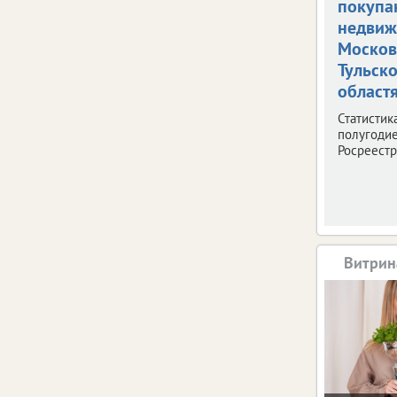
покупа
недвиж
Москов
Тульск
област
Статистик
полугодие
Росреестр
Витрин