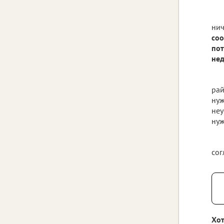
нич
соо
пот
нед
рай
нуж
неу
нуж
сог
Хот