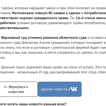
Сделка, которая нарушает закон и при этом посягает на права
тожна.
Ничтожными пленум ВС назвал и сделки с потребител
тветствуют нормам гражданского права.
По
16-й статье зако
ребителя
условия договора, ущемляющего права потребителя
ействительными.
Верховный суд отменил решение областного суда
и оставил 
онного суда Дмитрова. А всем гражданам, которые попадают в
но знать, что если в договоре с риелторской фирмой будет пу
стойку, и вы, как заказчик, в итоге откажитесь от сделки, то пла
но.
Данный пункт, ущемляет ваше право на отказ от услуги. Этот п
лашении - незаконный. И суд, рассматривавший этот спор, обяза
← Вернуться к
Другие новости в
новостям
ите читать наши новости раньше всех?