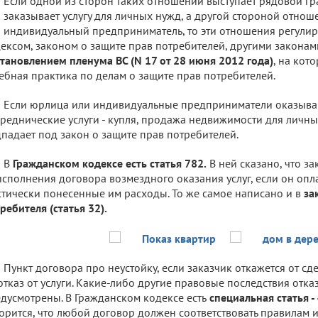
Если одной из сторон таких отношений выступает рядовой гр
 заказывает услугу для личных нужд, а другой стороной отно
 индивидуальный предприниматель, то эти отношения регули
ексом, законом о защите прав потребителей, другими закона
тановлением пленума ВС (N 17 от 28 июня 2012 года)
, на кот
ебная практика по делам о защите прав потребителей.
Если юрлица или индивидуальные предприниматели оказыв
реднические услуги - купля, продажа недвижимости для личных
падает под закон о защите прав потребителей.
В
Гражданском кодексе есть статья 782.
В ней сказано, что за
исполнения договора возмездного оказания услуг, если он оп
тически понесенные им расходы. То же самое написано и в
за
ребителя (статья 32).
Пункт договора про неустойку, если заказчик откажется от сд
отказ от услуги. Какие-либо другие правовые последствия отка
дусмотрены. В Гражданском кодексе есть
специальная статья - 
орится, что любой договор должен соответствовать правилам 