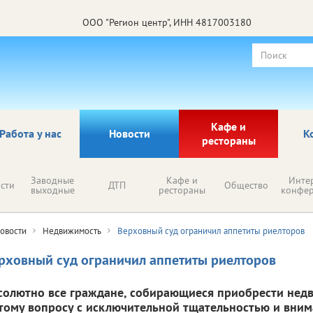
ООО "Регион центр", ИНН 4817003180
Кафе и
Работа у нас
Новости
К
рестораны
Заводные
Кафе и
Инте
сти
ДТП
Общество
выходные
рестораны
конфе
овости
Недвижимость
Верховный суд ограничил аппетиты риелторов
рховный суд ограничил аппетиты риелторов
солютно все граждане, собирающиеся приобрести нед
этому вопросу с исключительной тщательностью и вни