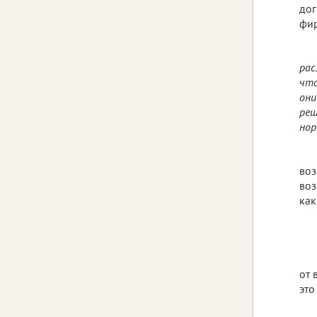
дог
фир
рас
что
они
реш
нор
воз
воз
как
от 
это