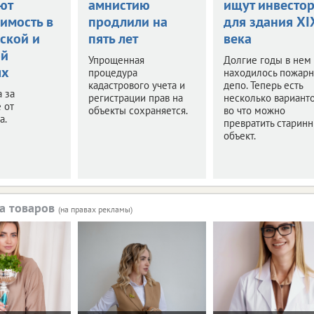
ют
амнистию
ищут инвесто
имость в
продлили на
для здания XI
ской и
пять лет
века
ой
Упрощенная
Долгие годы в нем
ях
процедура
находилось пожар
кадастрового учета и
депо. Теперь есть
а за
регистрации прав на
несколько варианто
 от
объекты сохраняется.
во что можно
а.
превратить старин
объект.
а товаров
(на правах рекламы)