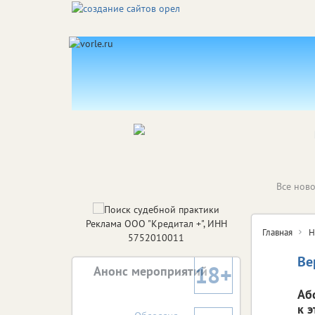
Все ново
Реклама ООО "Кредитал +", ИНН
Главная
Н
5752010011
Ве
18+
Анонс мероприятий
Аб
к 