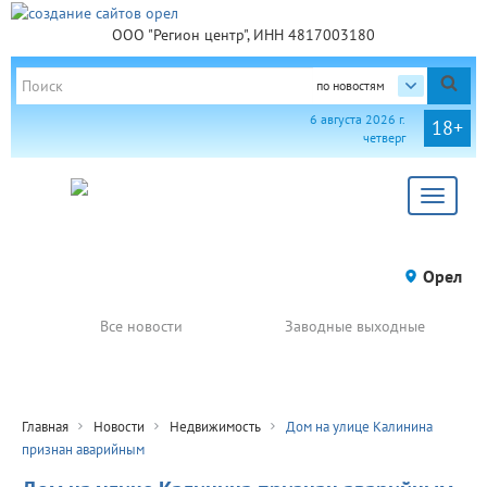
ООО "Регион центр", ИНН 4817003180
по новостям
6 августа 2026 г.
18+
четверг
Toggle
navigat
Орел
Все новости
Заводные выходные
Главная
Новости
Недвижимость
Дом на улице Калинина
признан аварийным