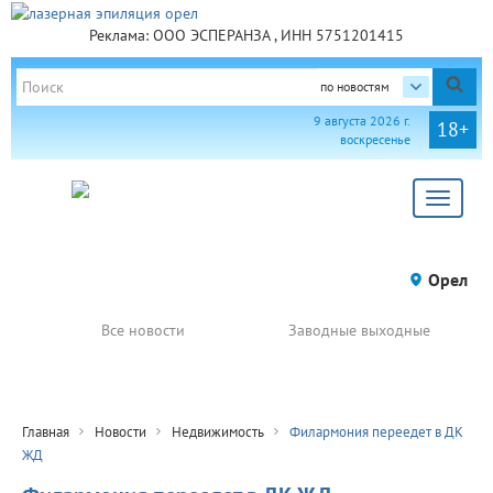
Реклама: ООО ЭСПЕРАНЗА , ИНН 5751201415
по новостям
9 августа 2026 г.
18+
воскресенье
Toggle
navigat
Орел
Все новости
Заводные выходные
Главная
Новости
Недвижимость
Филармония переедет в ДК
ЖД