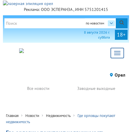
Реклама: ООО ЭСПЕРАНЗА , ИНН 5751201415
по новостям
8 августа 2026 г.
18+
суббота
Toggle
navigat
Орел
Все новости
Заводные выходные
Главная
Новости
Недвижимость
Где орловцы покупают
недвижимость