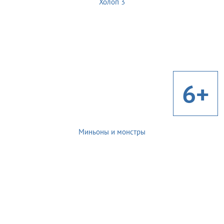
Холоп 3
6+
Миньоны и монстры