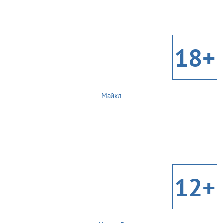
18+
Майкл
12+