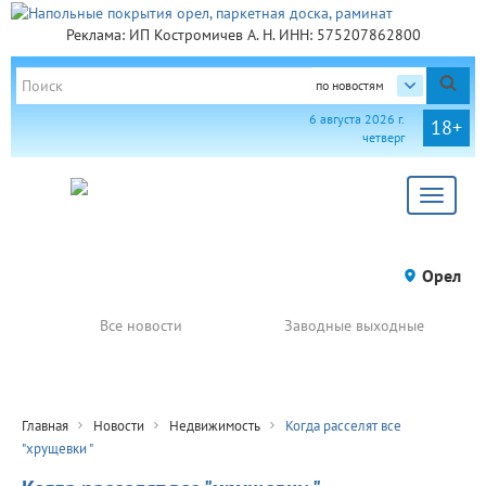
Реклама: ИП Костромичев А. Н. ИНН: 575207862800
по новостям
6 августа 2026 г.
18+
четверг
Toggle
navigat
Орел
Все новости
Заводные выходные
Главная
Новости
Недвижимость
Когда расселят все
"хрущевки "