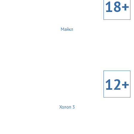
18+
Майкл
12+
Холоп 3