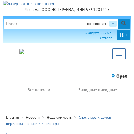
Реклама: ООО ЭСПЕРАНЗА , ИНН 5751201415
по новостям
6 августа 2026 г.
18+
четверг
Toggle
navigat
Орел
Все новости
Заводные выходные
Главная
Новости
Недвижимость
Снос старых домов
переложат на плечи инвестора