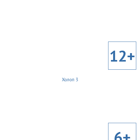
12+
Холоп 3
6+