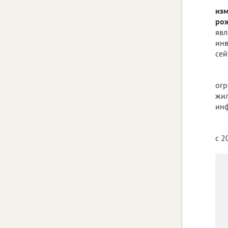
изм
рож
явл
инв
сей
огр
жил
инф
с 2