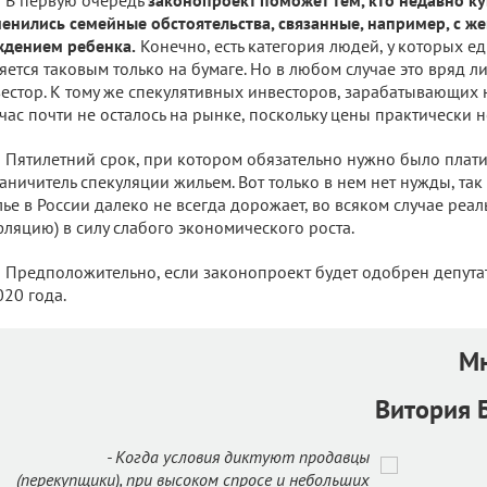
енились семейные обстоятельства, связанные, например, с ж
дением ребенка.
Конечно, есть категория людей, у которых е
яется таковым только на бумаге. Но в любом случае это вряд л
естор. К тому же спекулятивных инвесторов, зарабатывающих
час почти не осталось на рынке, поскольку цены практически не
Пятилетний срок, при котором обязательно нужно было платит
аничитель спекуляции жильем. Вот только в нем нет нужды, так
ье в России далеко не всегда дорожает, во всяком случае реал
ляцию) в силу слабого экономического роста.
Предположительно, если законопроект будет одобрен депутат
020 года.
Мн
Витория Б
- Когда условия диктуют продавцы
(перекупщики), при высоком спросе и небольших