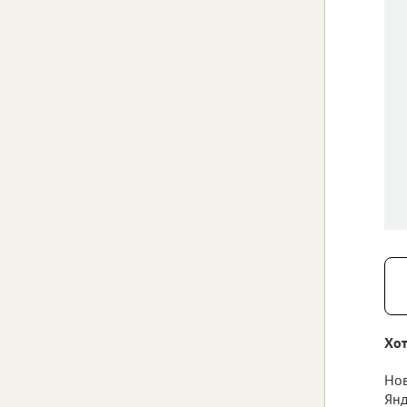
Хот
Нов
Янд