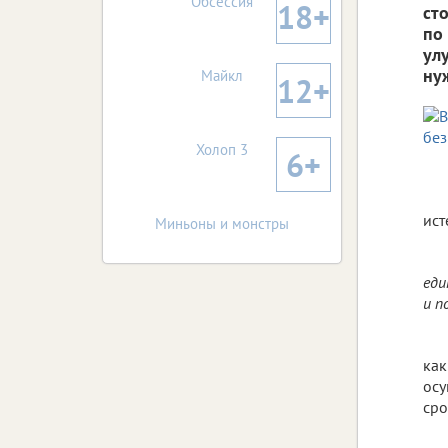
Обсессия
18+
ст
по
ул
ну
Майкл
12+
Холоп 3
6+
ист
Миньоны и монстры
еди
и п
как
осу
сро