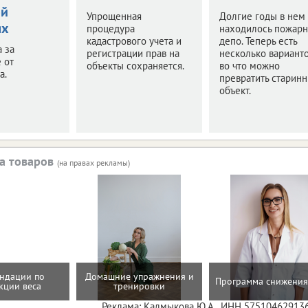
ой
Упрощенная
Долгие годы в нем
ях
процедура
находилось пожар
кадастрового учета и
депо. Теперь есть
а за
регистрации прав на
несколько варианто
 от
объекты сохраняется.
во что можно
а.
превратить старин
объект.
а товаров
(на правах рекламы)
ндации по
Домашние упражнения и
Программа снижения
кции веса
тренировки
Реклама: Калмыкова Ю.А., ИНН 57510462913