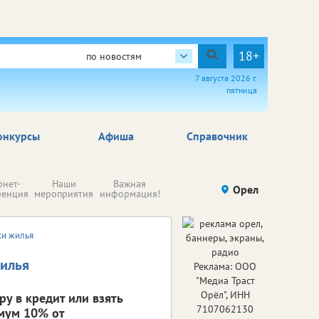
18+
по новостям
7 августа 2026 г.
пятница
онкурсы
Афиша
Справочник
Н
рнет-
Наши
Важная
Происшествия
Орел
Здоровье
комп
ренция
мероприятия
информация!
п
ре
жи жилья
жилья
Реклама: ООО
"Медиа Траст
Орёл", ИНН
ру в кредит или взять
7107062130
имум 10% от