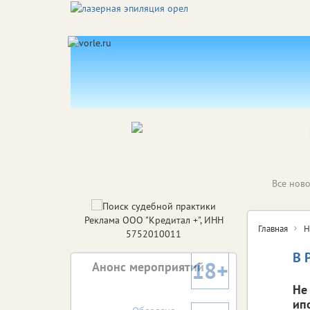
Все ново
Реклама ООО "Кредитал +", ИНН
Главная
Н
5752010011
В 
18+
Анонс мероприятий
Не
ип