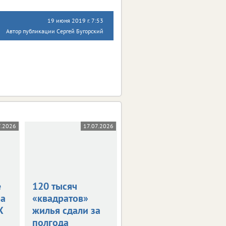
19 июня 2019 г. 7:53
Автор публикации Сергей Бугорский
7.2026
17.07.2026
19.06.2026
е
120 тысяч
На Орловщине
ра
«квадратов»
сдали почти 100
X
жилья сдали за
тысяч
полгода
«квадратов»