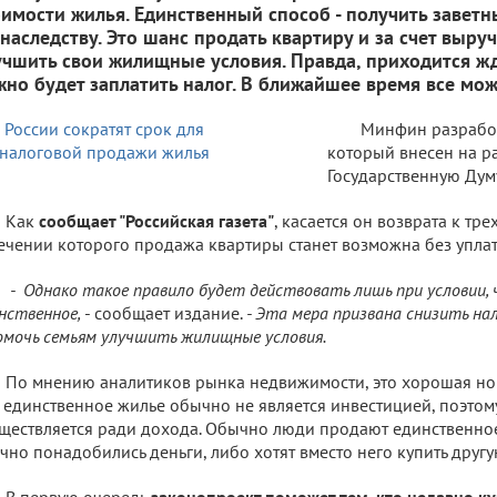
оимости жилья. Единственный способ - получить завет
 наследству. Это шанс продать квартиру и за счет выру
учшить свои жилищные условия. Правда, приходится жда
жно будет заплатить налог. В ближайшее время все мож
Минфин разработ
который внесен на р
Государственную Дум
Как
сообщает "Российская газета"
, касается он возврата к тре
ечении которого продажа квартиры станет возможна без уплат
- Однако такое правило будет действовать лишь при условии,
нственное,
- сообщает издание.
- Эта мера призвана снизить на
омочь семьям улучшить жилищные условия.
По мнению аналитиков рынка недвижимости, это хорошая нов
 единственное жилье обычно не является инвестицией, поэтом
ществляется ради дохода. Обычно люди продают единственное
чно понадобились деньги, либо хотят вместо него купить другу
В первую очередь
законопроект поможет тем, кто недавно к