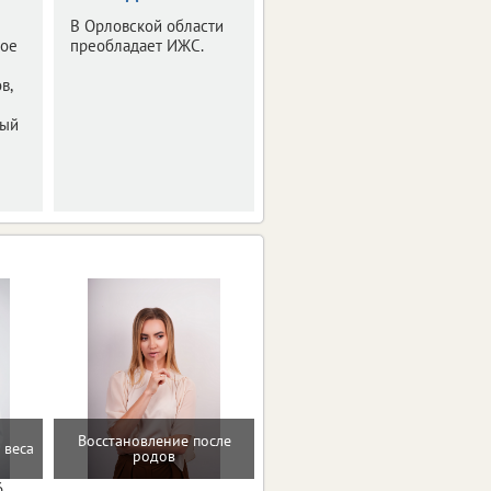
жилья
В Орловской области
ное
преобладает ИЖС.
Большая часть
приходится на ИЖС.
в,
ный
Восстановление после
Помощь в преодолении
 веса
родов
пищевых зависимостей
6