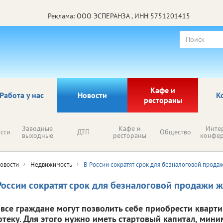
Реклама: ООО ЭСПЕРАНЗА , ИНН 5751201415
Кафе и
Работа у нас
Новости
К
рестораны
Заводные
Кафе и
Инте
сти
ДТП
Общество
выходные
рестораны
конфе
овости
Недвижимость
В России сократят срок для безналоговой прода
России сократят срок для безналоговой продажи 
 все граждане могут позволить себе приобрести кварти
отеку. Для этого нужно иметь стартовый капитал, мин