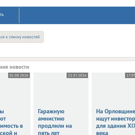
ть
ся к списку новостей
ние новости
01.08.2026
22.07.2026
17.0
цы
Гаражную
На Орловщин
ют
амнистию
ищут инвесто
имость в
продлили на
для здания XI
ской и
пять лет
века