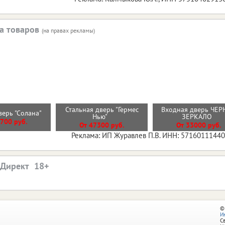
а товаров
(на правах рекламы)
Стальная дверь "Гермес
Входная дверь ЧЕР
верь "Солана"
Нью"
ЗЕРКАЛО
700 руб.
От 47300 руб.
От 33000 руб.
Реклама: ИП Журавлев П.В. ИНН: 5716011144
.Директ
©
И
С