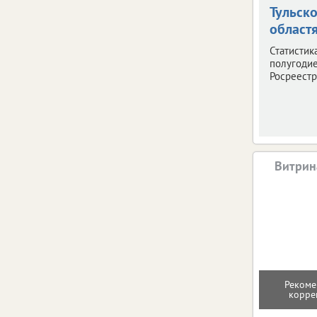
Тульск
област
Статистик
полугодие
Росреестр
Витрин
Рекоме
корре