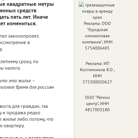
ные квадратные метры
ченных средств
ть пять лет. Иначе
ет измениться.
Реклама: ООО
"Городская
ал законопроект,
клининговая
ассмотрение в
компания", ИНН
5754006405
у.
хлетнему сроку, по
Реклама: ИП
ы налога.
Костенников Я.О ,
ИНН
 что это жилье –
575300050627
логовое бремя для россиян
ООО "Регион
центр", ИНН
ость для граждан, так
4817003180
у и продажа редко
 жилье либо потому, что
ю квартиру.
упил жилье,
а
после этого