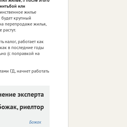
енитьбой или
динственное жилье
и будет крупный
 на перепродаже жилья,
 растут.
ь налог, работает как
 как в последние годы
ьно (с поправкой на
ами ГД, начнет работать
ение эксперта
ожак, риелтор