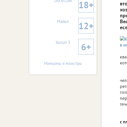
Обсессия
18+
вт
хо
пр
Ве
Майкл
12+
ес
Холоп 3
6+
ква
кот
Миньоны и монстры
чел
рег
гот
пер
теч
с п