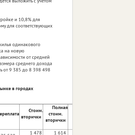
дется выложить с учетом
тройке и 10,8% для
ому для соответствующих
 жилья одинакового
ка на новую
зависимости от средней
размера среднего дохода
ь от 9 385 до 8 398 498
рынке в городах
Полная
Стоим.
ереплата
стоим.
Переплата
вторички
вторички
1 478
1 614