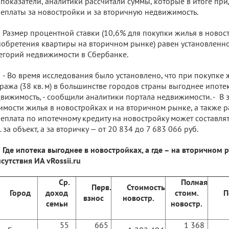
 показатели, аналитики рассчитали суммы, которые в итоге при
еплаты за новостройки и за вторичную недвижимость.
Размер процентной ставки (10,6% для покупки жилья в новос
обретения квартиры на вторичном рынке) равен установленн
егорий недвижимости в Сбербанке.
- Во время исследования было установлено, что при покупке
ража (38 кв. м) в большинстве городов страны выгоднее ипоте
вижимость, - сообщили аналитики портала недвижимости. - В 
имости жилья в новостройках и на вторичном рынке, а также 
еплата по ипотечному кредиту на новостройку может составлят
. за объект, а за вторичку — от 20 834 до 7 683 066 руб.
Где ипотека выгоднее в новостройках, а где – на вторичном 
сутствия ИА
vRossii
.
ru
Ср.
Полная
Перв.
Стоимость
Город
доход
стоим.
П
взнос
новостр.
семьи
новостр.
55
665
1 368