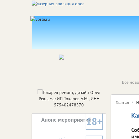
Все ново
Реклама: ИП Токарев А.М., ИНН
Главная
Н
575402478570
Ка
18+
Анонс мероприятий
Со
им