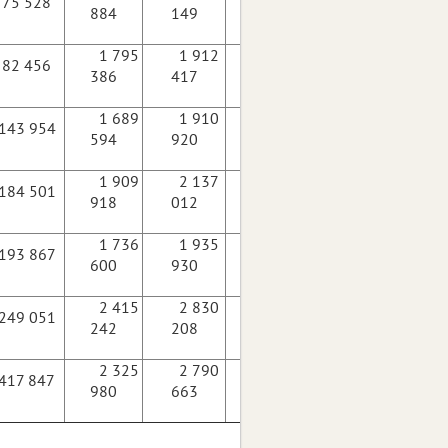
75 528
135 265
884
149
1 795
1 912
82 456
117 031
386
417
1 689
1 910
143 954
221 326
594
920
1 909
2 137
184 501
227 094
918
012
1 736
1 935
193 867
199 330
600
930
2 415
2 830
249 051
414 966
242
208
2 325
2 790
417 847
464 683
980
663