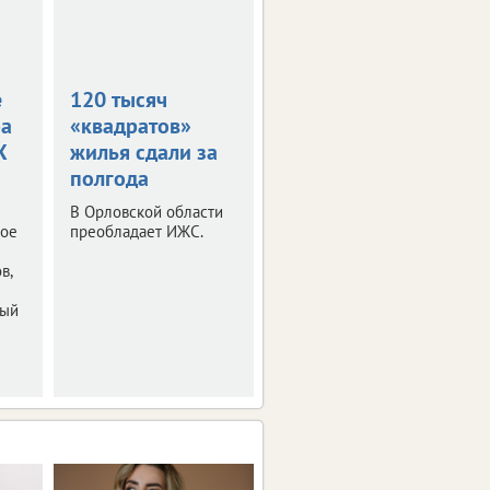
е
120 тысяч
На Орловщине
ра
«квадратов»
сдали почти 100
X
жилья сдали за
тысяч
полгода
«квадратов»
жилья
В Орловской области
ное
преобладает ИЖС.
Большая часть
приходится на ИЖС.
в,
ный