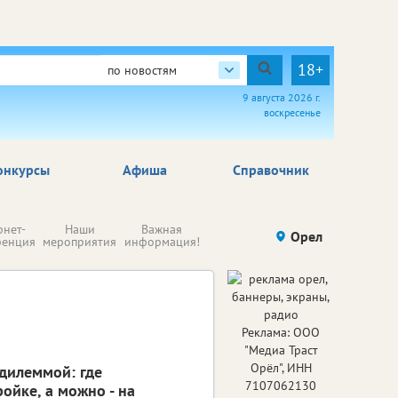
18+
по новостям
9 августа 2026 г.
воскресенье
онкурсы
Афиша
Справочник
Н
рнет-
Наши
Важная
Происшествия
Орел
Здоровье
комп
ренция
мероприятия
информация!
п
ре
Реклама: ООО
"Медиа Траст
Орёл", ИНН
 дилеммой: где
7107062130
ойке, а можно - на