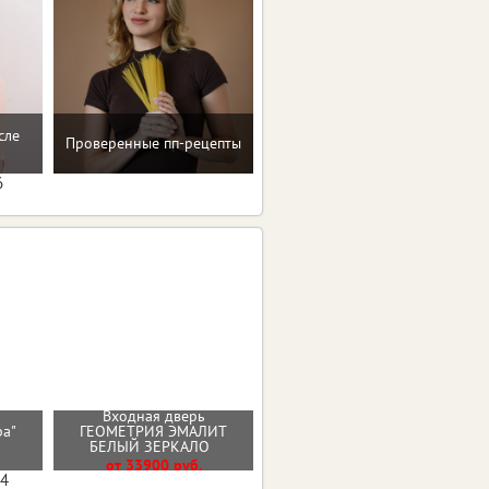
сле
Помощь в преодолении
Проверенные пп-рецепты
пищевых зависимостей
6
Входная дверь
Стальная дверь "Север"
ира"
ГЕОМЕТРИЯ ЭМАЛИТ
(терморазрыв 3к)
БЕЛЫЙ ЗЕРКАЛО
От 38900 руб.
от 33900 руб.
04