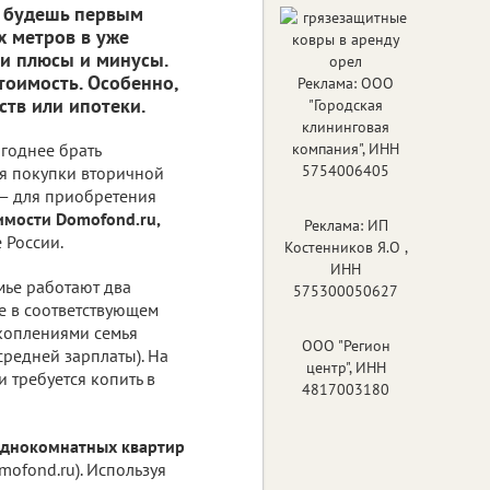
ы будешь первым
х метров в уже
ои плюсы и минусы.
тоимость. Особенно,
Реклама: ООО
ств или ипотеки.
"Городская
клининговая
ыгоднее брать
компания", ИНН
5754006405
я покупки вторичной
 — для приобретения
имости Domofond.ru,
Реклама: ИП
 России.
Костенников Я.О ,
ИНН
мье работают два
575300050627
те в соответствующем
акоплениями семья
ООО "Регион
средней зарплаты). На
центр", ИНН
 требуется копить в
4817003180
однокомнатных квартир
ofond.ru). Используя