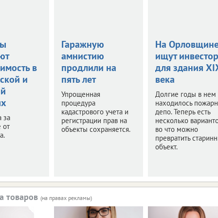
цы
Гаражную
На Орловщин
ют
амнистию
ищут инвесто
имость в
продлили на
для здания XI
ской и
пять лет
века
ой
Упрощенная
Долгие годы в нем
ях
процедура
находилось пожар
кадастрового учета и
депо. Теперь есть
а за
регистрации прав на
несколько варианто
 от
объекты сохраняется.
во что можно
а.
превратить старин
объект.
а товаров
(на правах рекламы)