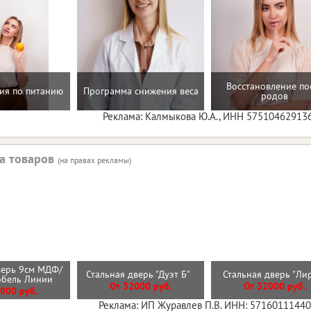
Восстановление по
ия по питанию
Программа снижения веса
родов
Реклама: Калмыкова Ю.А., ИНН 57510462913
а товаров
(на правах рекламы)
верь 9см МДФ/
Стальная дверь "Дуэт Б"
Стальная дверь "Л
обель Линии
От 32000 руб.
От 32000 руб.
000 руб.
Реклама: ИП Журавлев П.В. ИНН: 5716011144