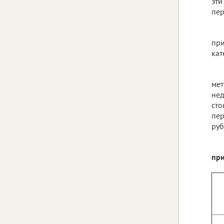
эти
пер
при
кат
мет
нед
сто
пер
руб
при