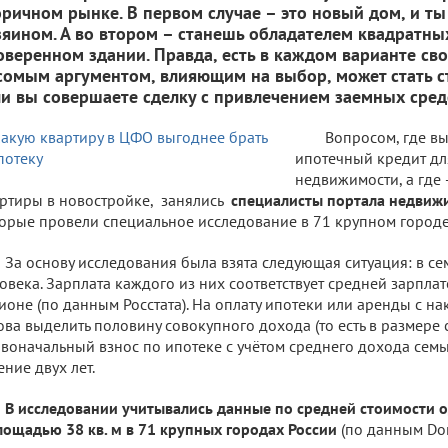
оричном рынке. В первом случае – это новый дом, и т
зяином. А во втором – станешь обладателем квадратны
оверенном здании. Правда, есть в каждом варианте св
сомым аргументом, влияющим на выбор, может стать с
ли вы совершаете сделку с привлечением заемных сред
Вопросом, где в
ипотечный кредит дл
недвижимости, а где
ртиры в новостройке, занялись
специалисты портала недвиж
орые провели специальное исследование в 71 крупном городе
За основу исследования была взята следующая ситуация: в се
овека. Зарплата каждого из них соответствует средней зарпла
ионе (по данным Росстата). На оплату ипотеки или аренды с н
ова выделить половину совокупного дохода (то есть в размере 
воначальный взнос по ипотеке с учётом среднего дохода семьи
ение двух лет.
В исследовании учитывались данные по средней стоимости 
лощадью 38 кв. м в 71 крупных городах России
(по данным Dom