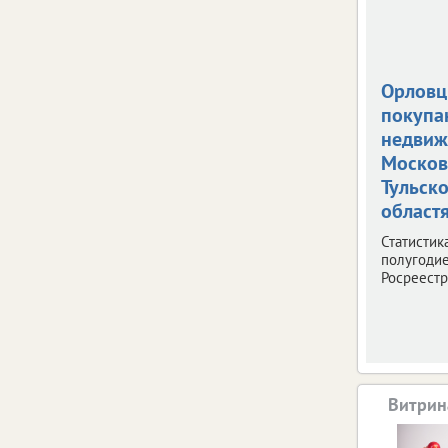
Орлов
покупа
недвиж
Москов
Тульск
област
Статистик
полугодие
Росреестр
Витрин