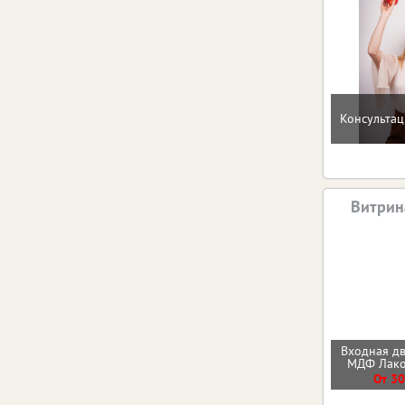
Консультац
Витрин
Входная д
МДФ Лак
От 30