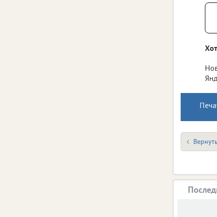
Хот
Нов
Янд
Печа
Вернуть
Послед