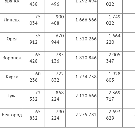
Брянск
1 292 494
458
496
022
75
900
1 749
Липецк
1 666 566
034
408
022
55
670
1 664
Орел
1 520 266
912
944
220
65
785
2 005
Воронеж
1 820 846
428
136
347
60
722
1 928
Курск
1 734 738
236
832
605
72
868
2 369
Тула
2 120 666
352
224
717
65
790
2 693
Белгород
2 275 782
852
224
629