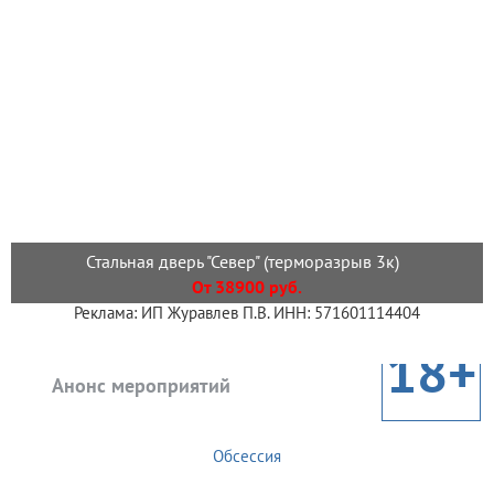
Стальная дверь "Север" (терморазрыв 3к)
От 38900 руб.
Реклама: ИП Журавлев П.В. ИНН: 571601114404
18+
Анонс мероприятий
Обсессия