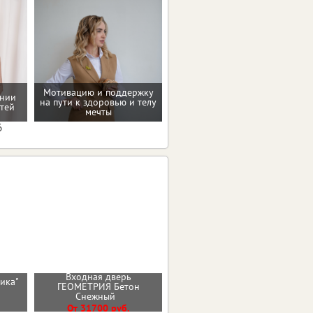
Мотивацию и поддержку
ении
Восстановление после
на пути к здоровью и телу
тей
родов
мечты
6
Входная дверь
тика"
ГЕОМЕТРИЯ Бетон
Стальная дверь "Дуэт"
)
Снежный
От 36000 руб.
От 31700 руб.