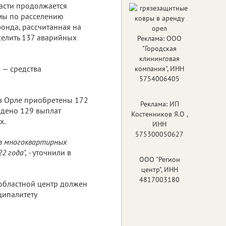
асти продолжается
мы по расселению
онда, рассчитанная на
селить 137 аварийных
Реклама: ООО
"Городская
клининговая
 — средства
компания", ИНН
5754006405
 в Орле приобретены 172
Реклама: ИП
едено 129 выплат
Костенников Я.О ,
х.
ИНН
575300050627
 в многоквартирных
 года", -
уточнили в
ООО "Регион
центр", ИНН
4817003180
 областной центр должен
ципалитету