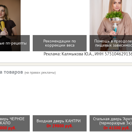
Рекомендации по
Помощь в преодол
ые пп-рецепты
коррекции веса
пищевых зависимос
Реклама: Калмыкова Ю.А., ИНН 57510462913
а товаров
(на правах рекламы)
дверь ЧЕРНОЕ
Стальная дверь "Арк
Входная дверь КАНТРИ
РКАЛО
(терморазрыв 3к
От 29800 руб.
000 руб.
От 41500 руб.