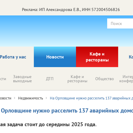
Реклама: ИП Александрова Е.В., ИНН 572004506826
Кафе и
Работа у нас
Новости
К
рестораны
Заводные
Кафе и
Инте
сти
ДТП
Общество
выходные
рестораны
конфе
овости
Недвижимость
На Орловщине нужно расселить 137 аварийных 
 Орловщине нужно расселить 137 аварийных дом
кая задача стоит до середины 2025 года.