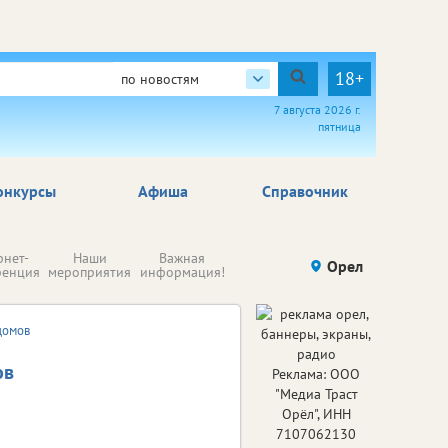
18+
по новостям
7 августа 2026 г.
пятница
онкурсы
Афиша
Справочник
Н
рнет-
Наши
Важная
Происшествия
Орел
Здоровье
комп
ренция
мероприятия
информация!
п
ре
домов
ов
Реклама: ООО
"Медиа Траст
Орёл", ИНН
7107062130