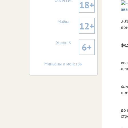
Обсессия
18+
201
Майкл
12+
дом
Холоп 3
6+
фед
ква
Миньоны и монстры
ден
дом
пре
до 
стр