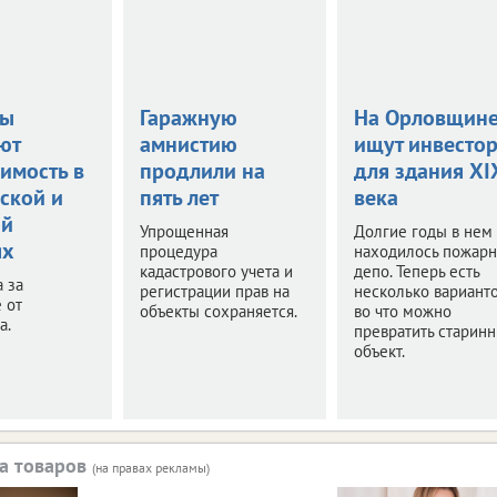
цы
Гаражную
На Орловщин
ют
амнистию
ищут инвесто
имость в
продлили на
для здания XI
ской и
пять лет
века
ой
Упрощенная
Долгие годы в нем
ях
процедура
находилось пожар
кадастрового учета и
депо. Теперь есть
а за
регистрации прав на
несколько варианто
 от
объекты сохраняется.
во что можно
а.
превратить старин
объект.
а товаров
(на правах рекламы)