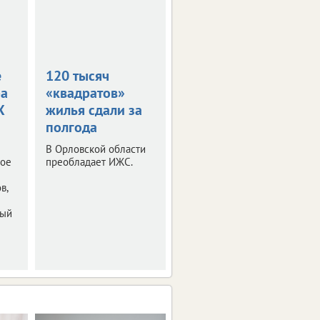
е
120 тысяч
На Орловщине
ра
«квадратов»
сдали почти 100
X
жилья сдали за
тысяч
полгода
«квадратов»
жилья
В Орловской области
ное
преобладает ИЖС.
Большая часть
приходится на ИЖС.
в,
ный