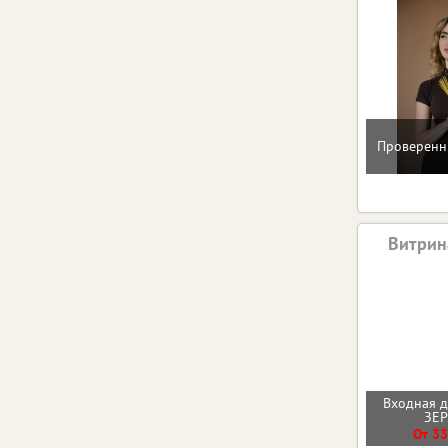
Проверенн
Витрин
Входная 
ЗЕ
От 33