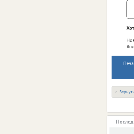
Хот
Нов
Янд
Печа
Вернуть
Послед