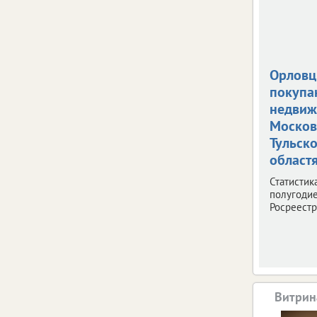
Орлов
покупа
недвиж
Москов
Тульск
област
Статистик
полугодие
Росреестр
Витрин