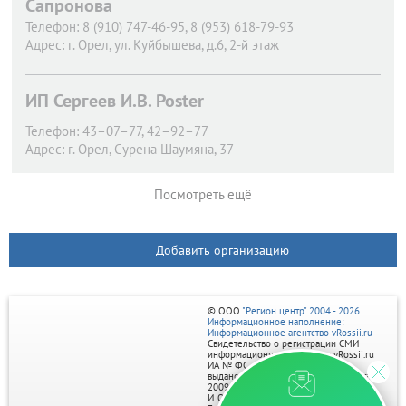
Сапронова
Телефон:
8 (910) 747-46-95, 8 (953) 618-79-93
Адрес:
г. Орел,
ул. Куйбышева, д.6, 2-й этаж
ИП Сергеев И.В. Poster
Телефон:
43–07–77, 42–92–77
Адрес:
г. Орел,
Сурена Шаумяна, 37
Посмотреть ещё
Добавить организацию
© ООО
"Регион центр" 2004 - 2026
Информационное наполнение:
Информационное агентство vRossii.ru
Свидетельство о регистрации СМИ
информационного агентства vRossii.ru
ИА № ФС 77‑35502
выдано РОСКОМНАДЗОРом 04 марта
2009г.
И. О. Главного редактора Нарыков А. Н.