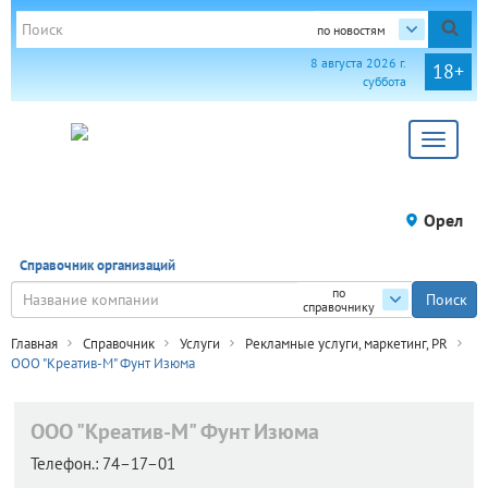
по новостям
8 августа 2026 г.
18+
суббота
Toggle
navigat
Орел
Справочник организаций
по
справочнику
Главная
Справочник
Услуги
Рекламные услуги, маркетинг, PR
ООО "Креатив-М" Фунт Изюма
ООО "Креатив-М" Фунт Изюма
Телефон.:
74–17–01