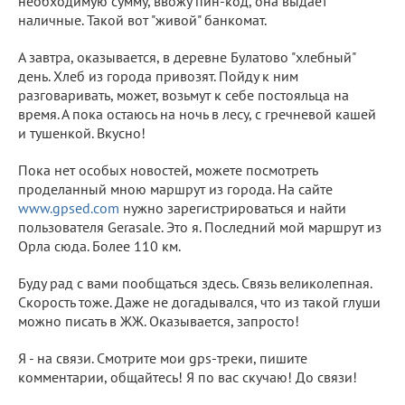
необходимую сумму, ввожу пин-код, она выдает
наличные. Такой вот "живой" банкомат.
А завтра, оказывается, в деревне Булатово "хлебный"
день. Хлеб из города привозят. Пойду к ним
разговаривать, может, возьмут к себе постояльца на
время. А пока остаюсь на ночь в лесу, с гречневой кашей
и тушенкой. Вкусно!
Пока нет особых новостей, можете посмотреть
проделанный мною маршрут из города. На сайте
www.gpsed.com
нужно зарегистрироваться и найти
пользователя Gerasale. Это я. Последний мой маршрут из
Орла сюда. Более 110 км.
Буду рад с вами пообщаться здесь. Связь великолепная.
Скорость тоже. Даже не догадывался, что из такой глуши
можно писать в ЖЖ. Оказывается, запросто!
Я - на связи. Смотрите мои gps-треки, пишите
комментарии, общайтесь! Я по вас скучаю! До связи!