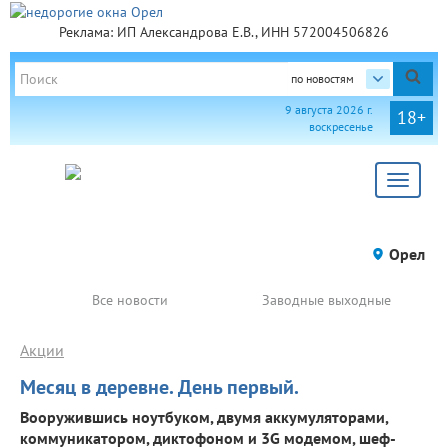
Реклама: ИП Александрова Е.В., ИНН 572004506826
по новостям
9 августа 2026 г.
18+
воскресенье
Toggle
navigat
Орел
Все новости
Заводные выходные
Акции
Месяц в деревне. День первый.
Вооружившись ноутбуком, двумя аккумуляторами,
коммуникатором, диктофоном и 3G модемом, шеф-