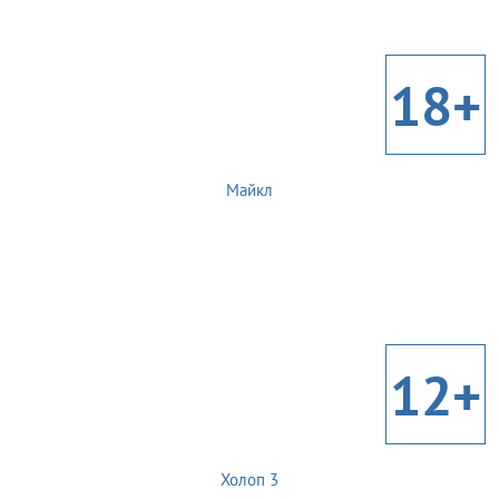
18+
Майкл
12+
Холоп 3