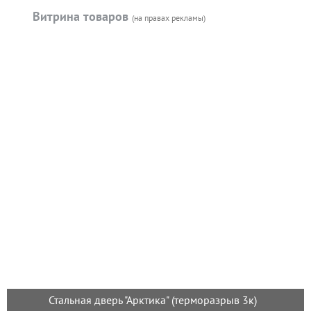
Витрина товаров
(на правах рекламы)
Стальная дверь "Арктика" (терморазрыв 3к)