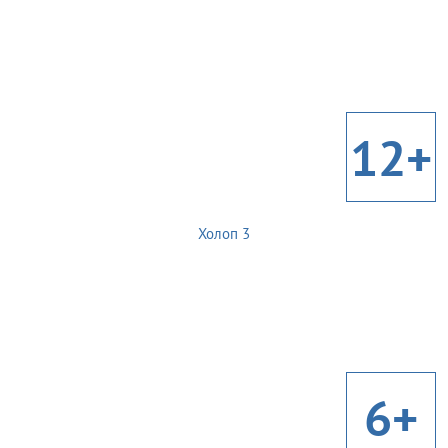
12+
Холоп 3
6+