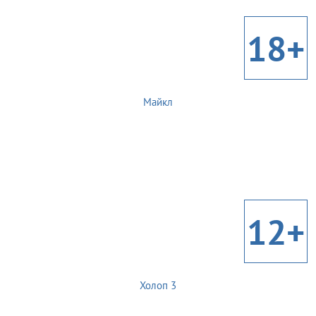
18+
Майкл
12+
Холоп 3