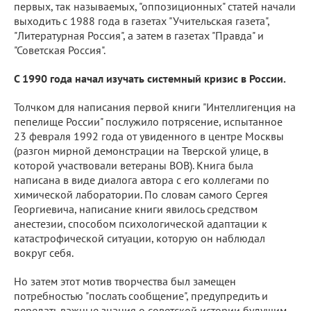
первых, так называемых, "оппозиционных" статей начали
выходить с 1988 года в газетах "Учительская газета",
"Литературная Россия", а затем в газетах "Правда" и
"Советская Россия".
С 1990 года начал изучать системный кризис в России.
Толчком для написания первой книги "Интеллигенция на
пепелище России" послужило потрясение, испытанное
23 февраля 1992 года от увиденного в центре Москвы
(разгон мирной демонстрации на Тверской улице, в
которой участвовали ветераны ВОВ). Книга была
написана в виде диалога автора с его коллегами по
химической лаборатории. По словам самого Сергея
Георгиевича, написание книги явилось средством
анестезии, способом психологической адаптации к
катастрофической ситуации, которую он наблюдал
вокруг себя.
Но затем этот мотив творчества был замещен
потребностью "послать сообщение", предупредить и
передать важные знания о советской истории будущим