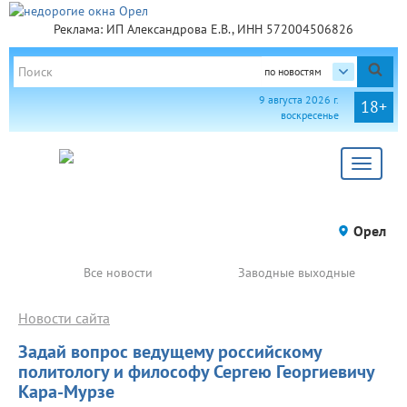
Реклама: ИП Александрова Е.В., ИНН 572004506826
по новостям
9 августа 2026 г.
18+
воскресенье
Toggle
navigat
Орел
Все новости
Заводные выходные
Новости сайта
Задай вопрос ведущему российскому
политологу и философу Сергею Георгиевичу
Кара-Мурзе