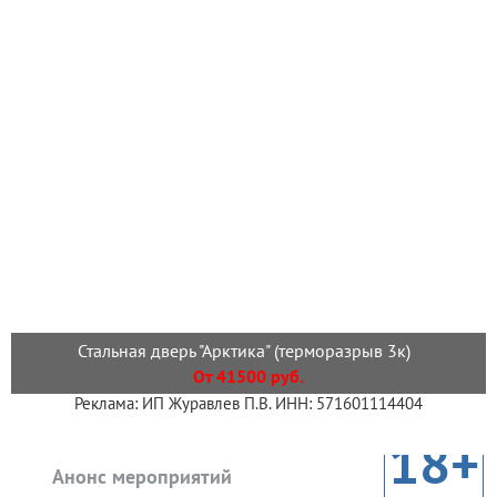
Стальная дверь "Арктика" (терморазрыв 3к)
От 41500 руб.
Реклама: ИП Журавлев П.В. ИНН: 571601114404
18+
Анонс мероприятий