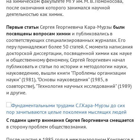
на химическом факультете МГУ им. М. В. Ломоносова,
после окончания которого занимался научной
деятельностью как химик.
Первые статьи
Сергея Георгиевича Кара-Мурзы
были
посвящены вопросам химии
и публиковались в
соответствующих специализированных журналах. Его
перу принадлежит более 50 статей. С момента написания
докторской диссертации, посвященной химии как науке
и общественному феномену, Сергей Георгиевич начал
публиковать и статьи по истории и методологии науки,
науковедению, вышли книги "Проблемы организации
науки" (1981), "Основы науковедения" (1985, в
соавторстве), "Технология научных исследований" (1989)
и другие.
С годами центр внимания Сергея Георгиевича смещается
в сторону проблем обществознания.
После участия в 1985 году в международном Конгрессе в