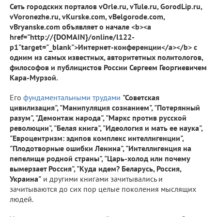
Сеть городских порталов vOrle.ru, vTule.ru, GorodLip.ru,
vVoronezhe.ru, vKurske.com, vBelgorode.com,
vBryanske.com объявляет о начале <b><a
href="http://{DOMAIN}/online/l122-
p1"target="_blank">Интернет-конференции</a></b> с
одним из самых известных, авторитетных политологов,
философов и публицистов России Сергеем Георгиевичем
Кара-Мурзой.
Его
фундаментальными трудами
"Советская
цивилизация", "Манипуляция сознанием", "Потерянный
разум", "Демонтаж народа", "Маркс против русской
революции", "Белая книга", "Идеология и мать ее наука",
"Евроцентризм: эдипов комплекс интеллигенции",
"Плодотворные ошибки Ленина", "Интеллигенция на
пепелище родной страны", "Царь-холод или почему
вымерзает Россия", "Куда идем? Беларусь, Россия,
Украина"
и другими книгами зачитывались и
зачитываются до сих пор целые поколения мыслящих
людей.