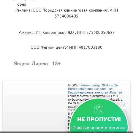
Реклама: ООО "Городская клининговая компания", ИНН
5754006405
Реклама: ИП Костенников Я.О , ИНН 575300050627
ООО "Регион центр", ИНН 4817003180
Яндекс.Директ
© ООО
"Регион центр" 2004 - 2026
Информационное наполнение:
Информационное агентство vRossii.ru
Свидетельство о регистрации СМИ
информационного агентства vRossii.ru
ИА № ФС 77‑35502
выдано РОСКОМНАДЗОРом 04 марта
2009г.
И. О. Главного редактора Нарыков А. Н.
Баннеры на портале размещаются на
НЕ ПРОПУСТИ!
правах рекламы.
Реклама на портале:
Главные новости региона
Рекламное агентство "Умный маркетинг"
тел. 7-910-267-70-40,
в вашей почте!