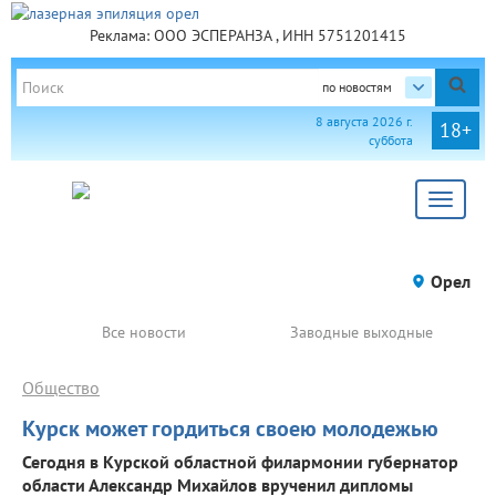
Реклама: ООО ЭСПЕРАНЗА , ИНН 5751201415
по новостям
8 августа 2026 г.
18+
суббота
Toggle
navigat
Орел
Все новости
Заводные выходные
Общество
Курск может гордиться своею молодежью
Сегодня в Курской областной филармонии губернатор
области Александр Михайлов врученил дипломы