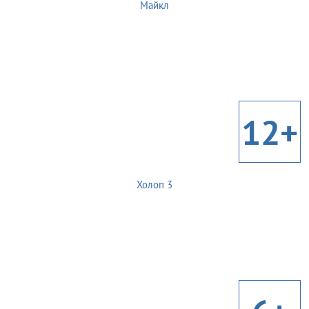
Майкл
12+
Холоп 3