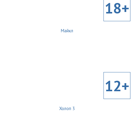
18+
Майкл
12+
Холоп 3