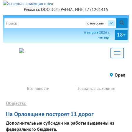
Реклама: ООО ЭСПЕРАНЗА , ИНН 5751201415
по новостям
6 августа 2026 г.
18+
четверг
Toggle
navigat
Орел
Все новости
Заводные выходные
Общество
На Орловщине построят 11 дорог
Дополнительные субсидии на работы выделены из
федерального бюджета.