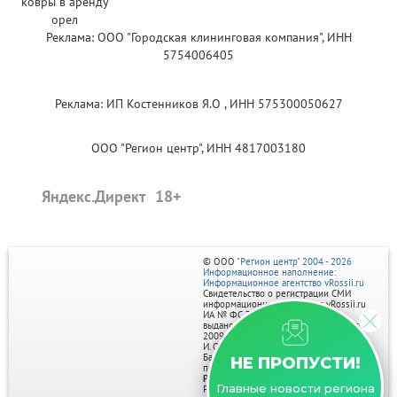
Реклама: ООО "Городская клининговая компания", ИНН
5754006405
Реклама: ИП Костенников Я.О , ИНН 575300050627
ООО "Регион центр", ИНН 4817003180
Яндекс.Директ
© ООО
"Регион центр" 2004 - 2026
Информационное наполнение:
Информационное агентство vRossii.ru
Свидетельство о регистрации СМИ
информационного агентства vRossii.ru
ИА № ФС 77‑35502
выдано РОСКОМНАДЗОРом 04 марта
2009г.
И. О. Главного редактора Нарыков А. Н.
Баннеры на портале размещаются на
НЕ ПРОПУСТИ!
правах рекламы.
Реклама на портале:
Главные новости региона
Рекламное агентство "Умный маркетинг"