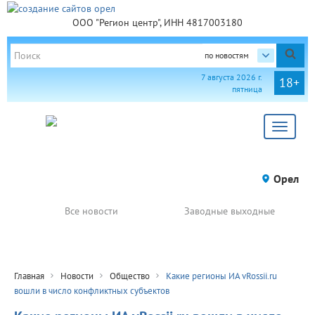
ООО "Регион центр", ИНН 4817003180
по новостям
7 августа 2026 г.
18+
пятница
Toggle
navigat
Орел
Все новости
Заводные выходные
Главная
Новости
Общество
Какие регионы ИА vRossii.ru
вошли в число конфликтных субъектов