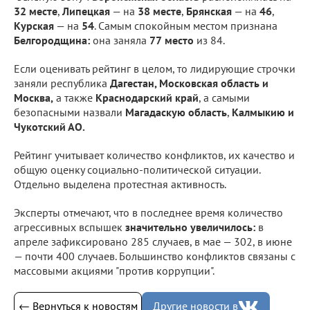
32 месте
,
Липецкая
— на
38 месте
,
Брянская
— на
46
,
Курская
— на
54
. Самым спокойным местом признана
Белгородщина:
она заняла
77
место
из 84.
Если оценивать рейтинг в целом, то лидирующие строчки
заняли республика
Дагестан, Московская область и
Москва,
а также
Краснодарский край
, а самыми
безопасными назвали
Магадаскую область
,
Калмыкию и
Чукотский АО.
Рейтинг учитывает количество конфликтов, их качество и
общую оценку социально-политической ситуации.
Отдельно выделена протестная активность.
Эксперты отмечают, что в последнее время количество
агрессивных вспышек
значительно увеличилось:
в
апреле зафиксировано 285 случаев, в мае — 302, в июне
— почти 400 случаев. Большинство конфликтов связаны с
массовыми акциями "против коррупции".
← Вернуться к новостям
Другие новости в