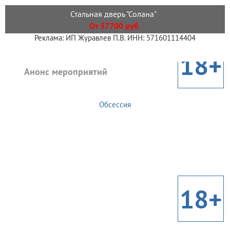
Стальная дверь "Солана"
От 37700 руб.
Реклама: ИП Журавлев П.В. ИНН: 571601114404
18+
Анонс мероприятий
Обсессия
18+