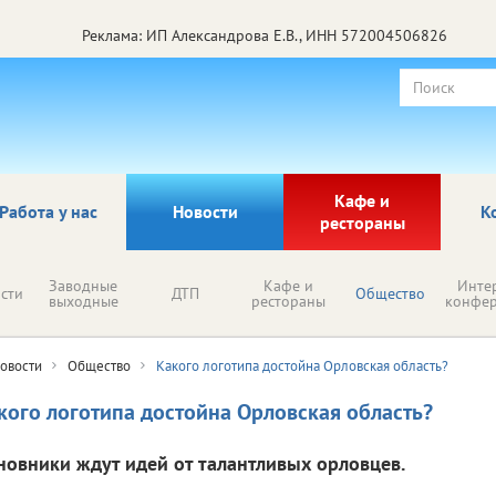
Реклама: ИП Александрова Е.В., ИНН 572004506826
Кафе и
Работа у нас
Новости
К
рестораны
Заводные
Кафе и
Инте
сти
ДТП
Общество
выходные
рестораны
конфе
овости
Общество
Какого логотипа достойна Орловская область?
кого логотипа достойна Орловская область?
новники ждут идей от талантливых орловцев.