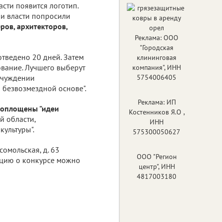
сти появится логотип.
ии власти попросили
ров, архитекторов,
Реклама: ООО
"Городская
отведено 20 дней. Затем
клининговая
ование. Лучшего выберут
компания", ИНН
отчуждении
5754006405
 безвозмездной основе".
Реклама: ИП
воплощены "идеи
Костенников Я.О ,
 области,
ИНН
культуры".
575300050627
сомольская, д. 63
ООО "Регион
ацию о конкурсе можно
центр", ИНН
4817003180