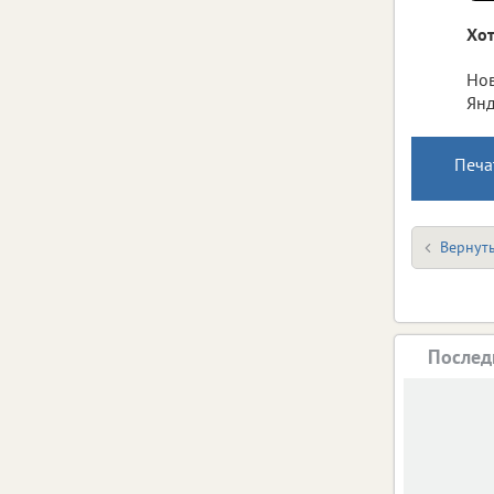
Хот
Нов
Янд
Печа
Вернуть
Послед