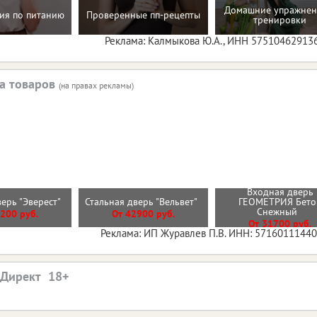
Домашние упражнен
ия по питанию
Проверенные пп-рецепты
тренировки
Реклама: Калмыкова Ю.А., ИНН 57510462913
а товаров
(на правах рекламы)
Входная дверь
верь "Эверест"
Стальная дверь "Вельвет"
ГЕОМЕТРИЯ Бето
Снежный
200 руб.
От 42900 руб.
От 31700 руб.
Реклама: ИП Журавлев П.В. ИНН: 5716011144
.Директ