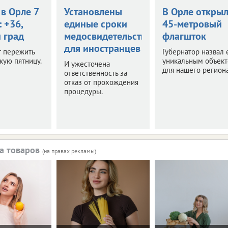
в Орле 7
Установлены
В Орле откры
: +36,
единые сроки
45-метровый
 град
медосвидетельствования
флагшток
для иностранцев
т пережить
Губернатор назвал 
кую пятницу.
уникальным объек
И ужесточена
для нашего региона
ответственность за
отказ от прохождения
процедуры.
а товаров
(на правах рекламы)