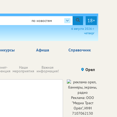
18+
по новостям
6 августа 2026 г.
четверг
онкурсы
Афиша
Справочник
Н
рнет-
Наши
Важная
Происшествия
Орел
Здоровье
комп
ренция
мероприятия
информация!
п
ре
Реклама: ООО
"Медиа Траст
Орёл", ИНН
7107062130