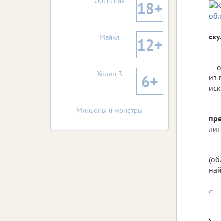
Обсессия
18+
ск
Майкл
12+
— о
Холоп 3
6+
из 
иск
Миньоны и монстры
пре
лит
(об
най