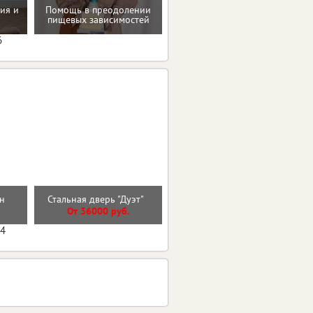
ия и
Помощь в преодолении
Рекомендации по
пищевых зависимостей
коррекции веса
6
Входная дверь ВУД
н
Стальная дверь "Дуэт"
ВЕРТИКАЛЬ
От 36000 руб.
От 27600 руб.
04