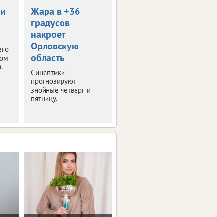
ли
Жара в +36
В Орле пройдет
градусов
День меда
накроет
Тематическая ярмарка
Орловскую
развернется уже в
его
ближайшие выходные.
область
том
Рассказываем
.
Синоптики
подробности.
прогнозируют
знойные четверг и
пятницу.