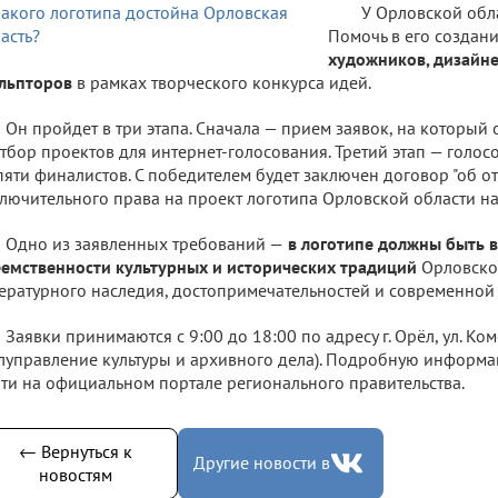
У Орловской обла
Помочь в его создан
художников, дизайне
ульпторов
в рамках творческого конкурса идей.
Он пройдет в три этапа. Сначала — прием заявок, на который 
тбор проектов для интернет-голосования. Третий этап — голос
пяти финалистов. С победителем будет заключен договор "об 
лючительного права на проект логотипа Орловской области на
Одно из заявленных требований —
в логотипе должны быть 
емственности культурных и исторических традиций
Орловской
ературного наследия, достопримечательностей и современной 
Заявки принимаются с 9:00 до 18:00 по адресу г. Орёл, ул. Ком
луправление культуры и архивного дела). Подробную информ
ти на официальном портале регионального правительства.
← Вернуться к
Другие новости в
новостям