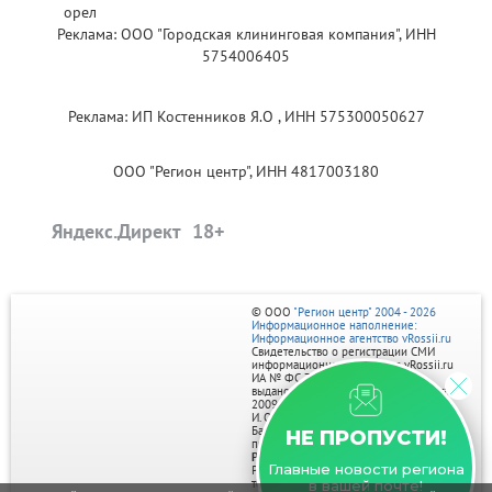
Реклама: ООО "Городская клининговая компания", ИНН
5754006405
Реклама: ИП Костенников Я.О , ИНН 575300050627
ООО "Регион центр", ИНН 4817003180
Яндекс.Директ
© ООО
"Регион центр" 2004 - 2026
Информационное наполнение:
Информационное агентство vRossii.ru
Свидетельство о регистрации СМИ
информационного агентства vRossii.ru
ИА № ФС 77‑35502
выдано РОСКОМНАДЗОРом 04 марта
2009г.
И. О. Главного редактора Нарыков А. Н.
Баннеры на портале размещаются на
НЕ ПРОПУСТИ!
правах рекламы.
Реклама на портале:
Главные новости региона
Рекламное агентство "Умный маркетинг"
тел. 7-910-267-70-40,
в вашей почте!