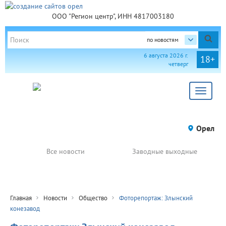
ООО "Регион центр", ИНН 4817003180
по новостям
6 августа 2026 г.
18+
четверг
Toggle
navigat
Орел
Все новости
Заводные выходные
Главная
Новости
Общество
Фоторепортаж: Злынский
конезавод