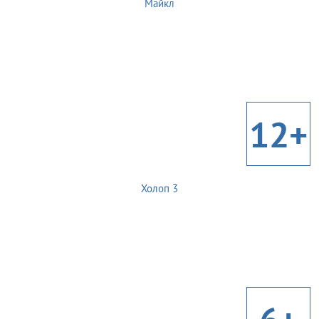
Майкл
12+
Холоп 3