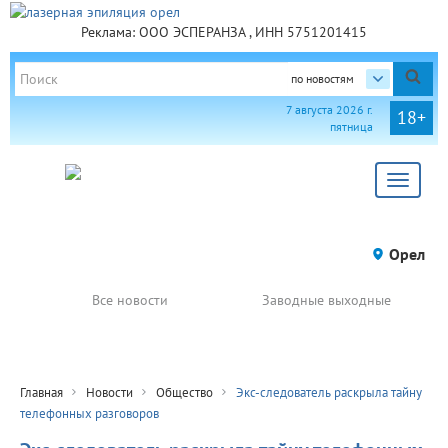
Реклама: ООО ЭСПЕРАНЗА , ИНН 5751201415
по новостям
7 августа 2026 г.
18+
пятница
Toggle
navigat
Орел
Все новости
Заводные выходные
Главная
Новости
Общество
Экс-следователь раскрыла тайну
телефонных разговоров