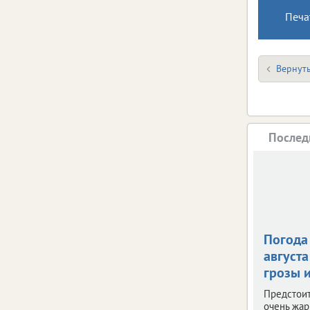
Печа
Вернуть
Послед
Погода 
августа
грозы и
Предстои
очень жар