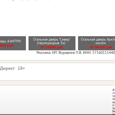
Стальная дверь "Север"
Стальная дверь Аркт
дверь КАНТРИ
(терморазрыв 3к)
окном
800 руб.
От 38900 руб.
От 56100 руб.
Реклама: ИП Журавлев П.В. ИНН: 5716011144
.Директ
©
И
С
И
в
И.
Б
Р
Р