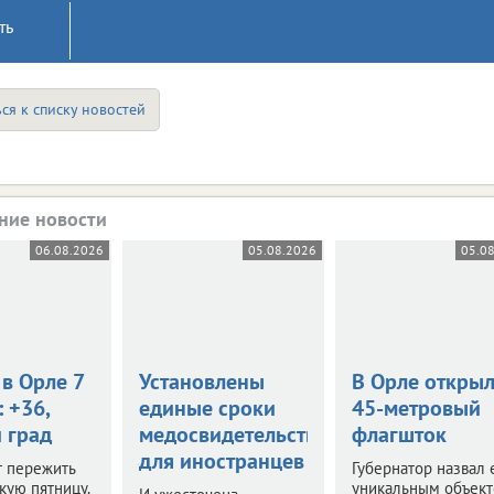
ть
ся к списку новостей
ние новости
06.08.2026
05.08.2026
05.0
в Орле 7
Установлены
В Орле откры
: +36,
единые сроки
45-метровый
 град
медосвидетельствования
флагшток
для иностранцев
т пережить
Губернатор назвал 
кую пятницу.
уникальным объек