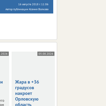
16 августа 2018 г. 11:06
Автор публикации Ксения Волкова
8.2026
05.08.2026
05.08.2026
0+
ли
Жара в +36
В Орле пройдет
градусов
День меда
накроет
Тематическая ярмарка
Орловскую
развернется уже в
его
ближайшие выходные.
область
том