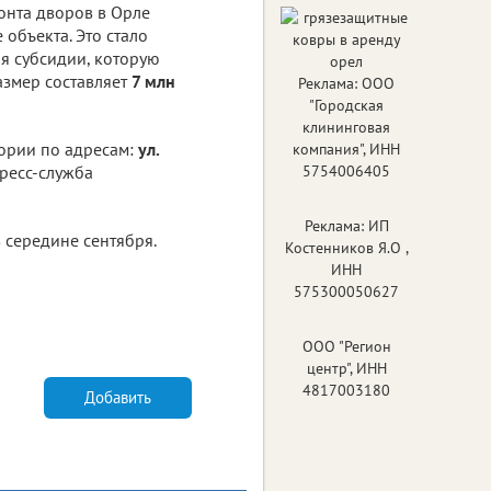
онта дворов в Орле
объекта. Это стало
я субсидии, которую
азмер составляет
7 млн
Реклама: ООО
"Городская
клининговая
тории по адресам:
ул.
компания", ИНН
пресс-служба
5754006405
Реклама: ИП
 середине сентября.
Костенников Я.О ,
ИНН
575300050627
ООО "Регион
центр", ИНН
4817003180
Добавить