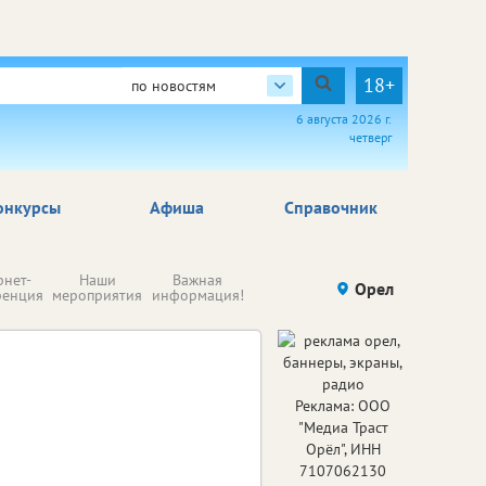
18+
по новостям
6 августа 2026 г.
четверг
онкурсы
Афиша
Справочник
Н
рнет-
Наши
Важная
Происшествия
Орел
Здоровье
комп
ренция
мероприятия
информация!
п
ре
Реклама: ООО
"Медиа Траст
Орёл", ИНН
7107062130