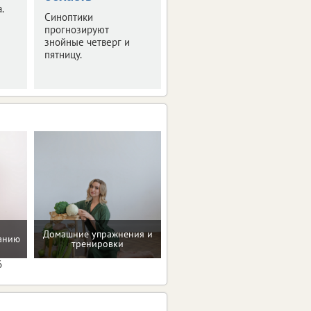
Рассказываем
.
Синоптики
подробности.
прогнозируют
знойные четверг и
пятницу.
Домашние упражнения и
Помощь в преодолении
танию
тренировки
пищевых зависимостей
6