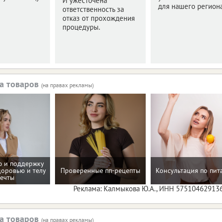
И ужесточена
для нашего региона
ответственность за
отказ от прохождения
процедуры.
а товаров
(на правах рекламы)
 и поддержку
доровью и телу
Проверенные пп-рецепты
Консультация по пи
ечты
Реклама: Калмыкова Ю.А., ИНН 57510462913
а товаров
(на правах рекламы)