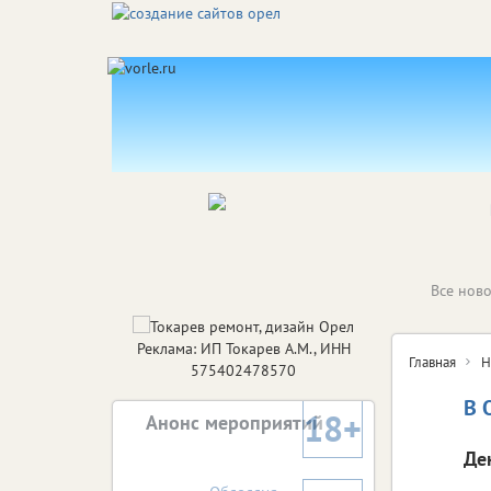
Все ново
Реклама: ИП Токарев А.М., ИНН
Главная
Н
575402478570
В 
18+
Анонс мероприятий
Де