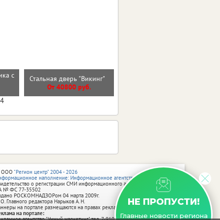
ика с
Входная дверь МОЛДИНГ
Стальная дверь "Викинг"
ЭМАЛИТ БЕЛЫЙ
От 40800 руб.
От 30100 руб.
04
 ООО
"Регион центр" 2004 - 2026
нформационное наполнение: Информационное агентство vRossii.ru
видетельство о регистрации СМИ информационного агентства vRossii.ru
А № ФС 77‑35502
ыдано РОСКОМНАДЗОРом 04 марта 2009г.
НЕ ПРОПУСТИ!
 О. Главного редактора Нарыков А. Н.
аннеры на портале размещаются на правах рекламы.
еклама на портале:
Главные новости региона
екламное агентство "Умный маркетинг" тел. 7-910-267-70-40,