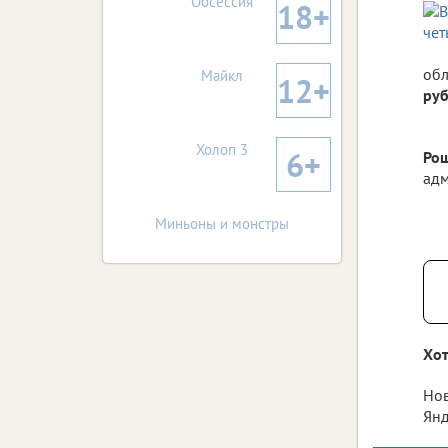
Обсессия
18+
обл
Майкл
12+
ру
Холоп 3
6+
Рощ
адм
Миньоны и монстры
Хот
Нов
Янд