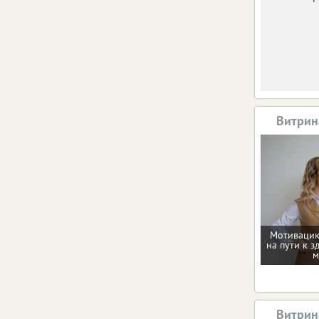
Витрин
Мотивацию
на пути к з
м
Витрин