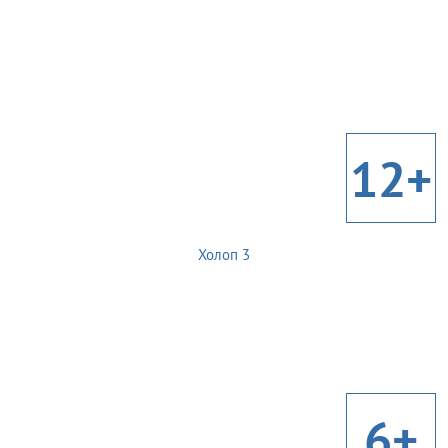
12+
Холоп 3
6+