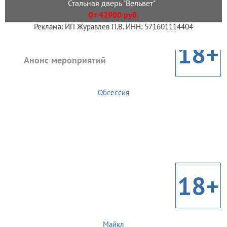
Стальная дверь "Вельвет"
От 42900 руб.
Реклама: ИП Журавлев П.В. ИНН: 571601114404
18+
Анонс мероприятий
Обсессия
18+
Майкл