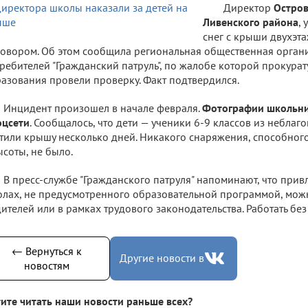
Директор
Остров
Ливенского района
,
снег с крыши двухэта
овором. Об этом сообщила региональная общественная орган
ребителей "Гражданский патруль", по жалобе которой прокурат
азования провели проверку. Факт подтвердился.
Инцидент произошел в начале февраля.
Фотографии школьни
оцсети
. Сообщалось, что дети — ученики 6-9 классов из небла
тили крышу несколько дней. Никакого снаряжения, способног
ысоты, не было.
В пресс-службе "Гражданского патруля" напоминают, что привл
лах, не предусмотренного образовательной программой, можн
ителей или в рамках трудового законодательства. Работать бе
← Вернуться к
Другие новости в
новостям
ите читать наши новости раньше всех?