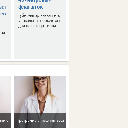
ьствования
флагшток
накроет
цев
Орловскую
Губернатор назвал его
область
уникальным объектом
для нашего региона.
Синоптики
ния
прогнозируют
знойные четверг и
пятницу.
Рекомендации по
танию
Программа снижения веса
коррекции веса