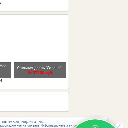
6
рмес
Стальная дверь "Солана"
Стальная дверь "Эверест"
От 37700 руб.
От 35200 руб.
04
 ООО
"Регион центр" 2004 - 2026
нформационное наполнение: Информационное агентство vRossii.ru