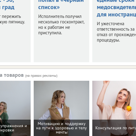
 град
список»
медосвидетел
для иностран
т пережить
Исполнитель получил
кую пятницу.
несколько госконтракт,
И ужесточена
но к работам не
ответственность за
приступила.
отказ от прохожде
процедуры.
а товаров
(на правах рекламы)
Мотивацию и поддержку
упражнения и
на пути к здоровью и телу
Консультация по пи
нировки
мечты