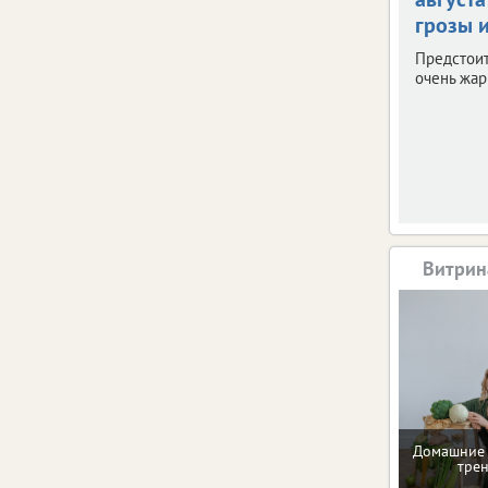
грозы и
Предстои
очень жар
Витрин
Домашние 
тре