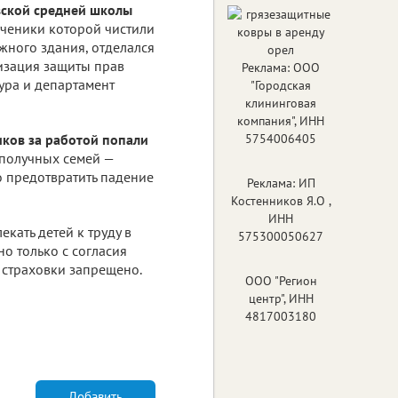
ской средней школы
 ученики которой чистили
жного здания, отделался
изация защиты прав
Реклама: ООО
ура и департамент
"Городская
клининговая
компания", ИНН
ков за работой попали
5754006405
гополучных семей —
о предотвратить падение
Реклама: ИП
Костенников Я.О ,
ИНН
екать детей к труду в
575300050627
о только с согласия
з страховки запрещено.
ООО "Регион
центр", ИНН
4817003180
Добавить