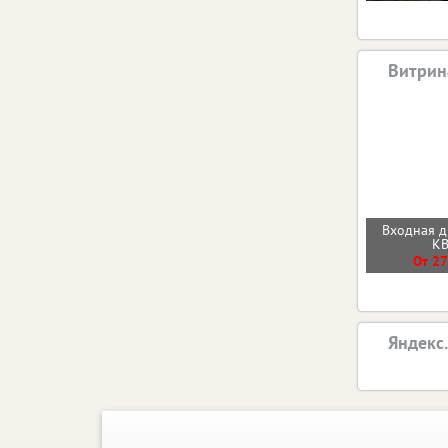
Витрин
Входная 
К
От 27
Яндекс