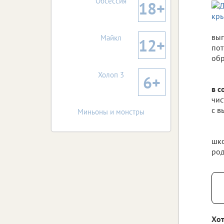
Обсессия
18+
выг
Майкл
12+
пот
обр
Холоп 3
6+
в с
чис
с в
Миньоны и монстры
шко
род
Хот