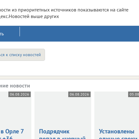
ости из приоритетных источников показываются на сайте
екс.Новостей выше других
ть
ся к списку новостей
ние новости
06.08.2026
06.08.2026
05.0
в Орле 7
Подрядчик
Установлены
: +36,
попал в «черный
единые сроки