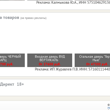
Реклама: Калмыкова Ю.А., ИНН 57510462913
а товаров
(на правах рекламы)
дверь ЧЕРНЫЙ
Входная дверь ВУД
Стальная дверь "Ге
ВАРЦ
ВЕРТИКАЛЬ
Нью"
700 руб.
От 27600 руб.
От 47300 руб.
Реклама: ИП Журавлев П.В. ИНН: 5716011144
.Директ
©
И