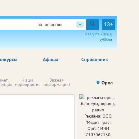
18+
по новостям
8 августа 2026 г.
суббота
онкурсы
Афиша
Справочник
Н
рнет-
Наши
Важная
Происшествия
Орел
Здоровье
комп
ренция
мероприятия
информация!
п
ре
Реклама: ООО
"Медиа Траст
Орёл", ИНН
7107062130