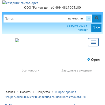
ООО "Регион центр", ИНН 4817003180
по новостям
6 августа 2026 г.
18+
четверг
Toggle
navigat
Орел
Все новости
Заводные выходные
Главная
Новости
Общество
В Орле прошел
межрегиональный семинар Фонда социального страхования