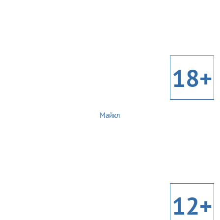
18+
Майкл
12+