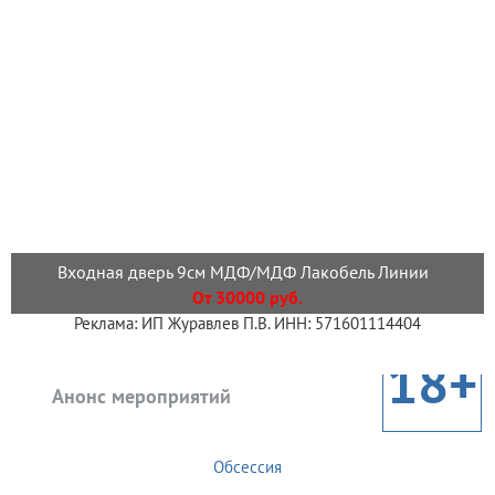
Входная дверь 9см МДФ/МДФ Лакобель Линии
От 30000 руб.
Реклама: ИП Журавлев П.В. ИНН: 571601114404
18+
Анонс мероприятий
Обсессия