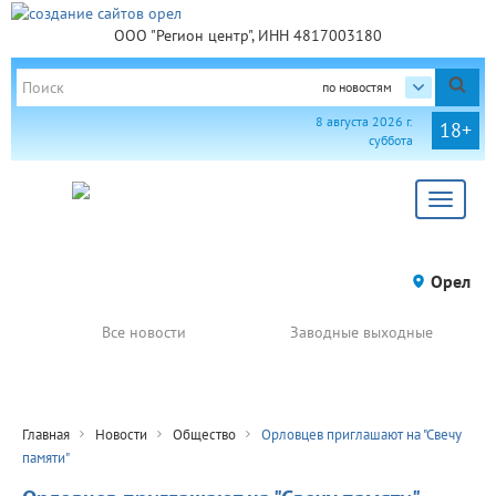
ООО "Регион центр", ИНН 4817003180
по новостям
8 августа 2026 г.
18+
суббота
Toggle
navigat
Орел
Все новости
Заводные выходные
Главная
Новости
Общество
Орловцев приглашают на "Свечу
памяти"