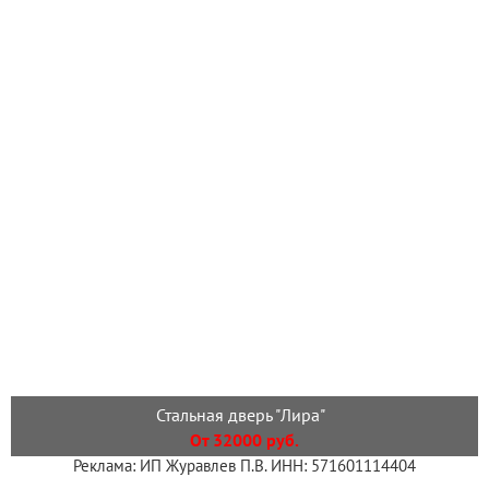
Стальная дверь "Лира"
От 32000 руб.
Реклама: ИП Журавлев П.В. ИНН: 571601114404