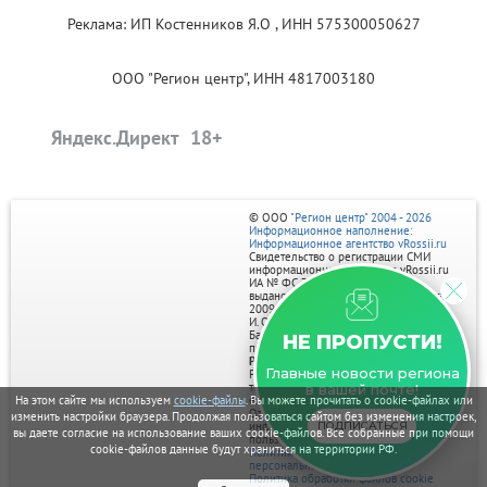
Реклама: ИП Костенников Я.О , ИНН 575300050627
ООО "Регион центр", ИНН 4817003180
Яндекс.Директ
© ООО
"Регион центр" 2004 - 2026
Информационное наполнение:
Информационное агентство vRossii.ru
Свидетельство о регистрации СМИ
информационного агентства vRossii.ru
ИА № ФС 77‑35502
выдано РОСКОМНАДЗОРом 04 марта
2009г.
И. О. Главного редактора Нарыков А. Н.
Баннеры на портале размещаются на
НЕ ПРОПУСТИ!
правах рекламы.
Реклама на портале:
Главные новости региона
Рекламное агентство "Умный маркетинг"
тел. 7-910-267-70-40,
в вашей почте!
На этом сайте мы используем
cookie-файлы
. Вы можете прочитать о cookie-файлах или
email: umnyy.marketing@yandex.ru
Отдельные публикации могут содержать
изменить настройки браузера. Продолжая пользоваться сайтом без изменения настроек,
ПОДПИСАТЬСЯ
информацию, не предназначенную для
вы даете согласие на использование ваших cookie-файлов. Все собранные при помощи
пользователей до 18 лет.
cookie-файлов данные будут храниться на территории РФ.
Политика в отношении обработки
персональных данных
Политика обработки файлов cookie