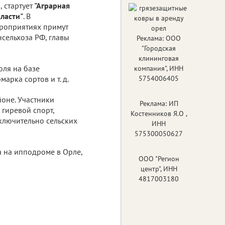
 стартует
"Аграрная
ласти"
. В
роприятиях примут
сельхоза РФ, главы
Реклама: ООО
"Городская
клининговая
оля на базе
компания", ИНН
арка сортов и т. д.
5754006405
оне. Участники
Реклама: ИП
 гиревой спорт,
Костенников Я.О ,
сключительно сельских
ИНН
575300050627
 на ипподроме в Орле,
ООО "Регион
центр", ИНН
4817003180