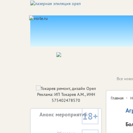
Все ново
Реклама: ИП Токарев А.М., ИНН
Главная
Н
575402478570
Аг
18+
Анонс мероприятий
Бо