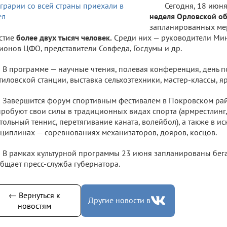
Сегодня, 18 июня,
неделя Орловской об
запланированных ме
стие
более двух тысяч человек.
Среди них — руководители Мин
ионов ЦФО, представители Совфеда, Госдумы и др.
В программе — научные чтения, полевая конференция, день п
иловской станции, выставка сельхозтехники, мастер-классы, ярм
Завершится форум спортивным фестивалем в Покровском рай
робуют свои силы в традиционных видах спорта (армрестлинг,
тольный теннис, перетягивание каната, волейбол), а также в и
циплинах — соревнованиях механизаторов, дояров, косцов.
В рамках культурной программы 23 июня запланированы бега
бщает пресс-служба губернатора.
← Вернуться к
Другие новости в
новостям