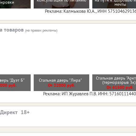
Консультация по питанию
на пути к здоровью и
нировки
мечты
Реклама: Калмыкова Ю.А., ИНН 57510462913
а товаров
(на правах рекламы)
Стальная дверь "Арк
верь "Дуэт Б"
Стальная дверь "Лира"
(терморазрыв 3к
000 руб.
От 32000 руб.
От 41500 руб.
Реклама: ИП Журавлев П.В. ИНН: 5716011144
.Директ