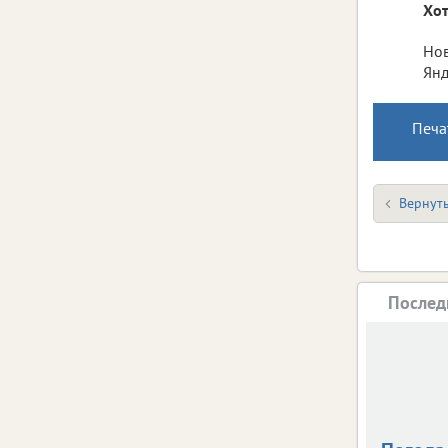
Хот
Нов
Янд
Печа
Вернуть
Послед