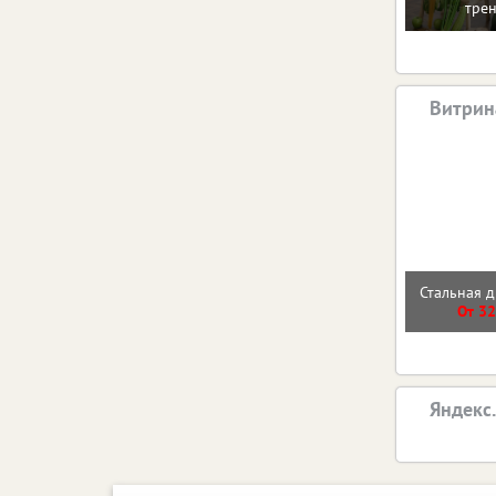
тре
Витрин
Стальная д
От 32
Яндекс