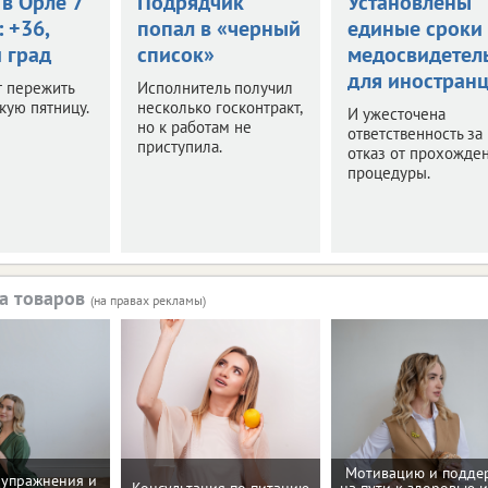
в Орле 7
Подрядчик
Установлены
: +36,
попал в «черный
единые сроки
 град
список»
медосвидетел
для иностран
т пережить
Исполнитель получил
кую пятницу.
несколько госконтракт,
И ужесточена
но к работам не
ответственность за
приступила.
отказ от прохожде
процедуры.
а товаров
(на правах рекламы)
Мотивацию и подде
упражнения и