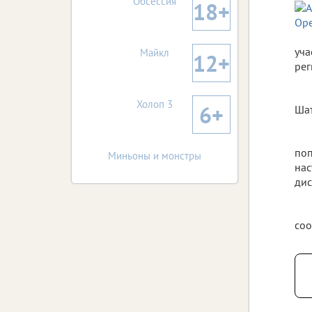
Обсессия
18+
уча
Майкл
12+
рег
Холоп 3
6+
Шат
поп
Миньоны и монстры
нас
дис
соо