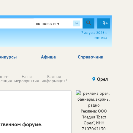
18+
по новостям
7 августа 2026 г.
пятница
онкурсы
Афиша
Справочник
Н
рнет-
Наши
Важная
Происшествия
Орел
Здоровье
комп
ренция
мероприятия
информация!
п
ре
Реклама: ООО
"Медиа Траст
Орёл", ИНН
йственном форуме.
7107062130