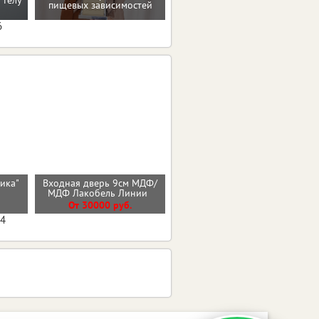
 телу
пищевых зависимостей
коррекции веса
6
тика"
Входная дверь 9см МДФ/
Входная дверь ГАРДА
)
МДФ Лакобель Линии
2МДФ Зеркало
От 30000 руб.
От 25700 руб.
04