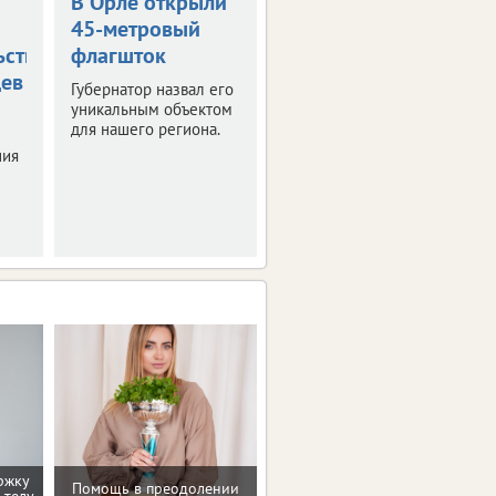
В Орле открыли
Жара в +36
45-метровый
градусов
ьствования
флагшток
накроет
цев
Орловскую
Губернатор назвал его
область
уникальным объектом
для нашего региона.
Синоптики
ния
прогнозируют
знойные четверг и
пятницу.
ржку
Помощь в преодолении
Рекомендации по