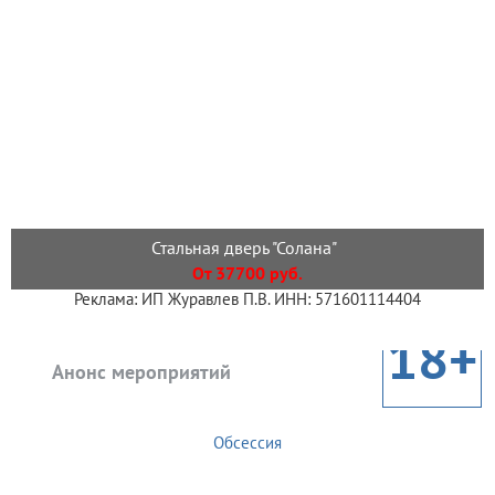
Стальная дверь "Солана"
От 37700 руб.
Реклама: ИП Журавлев П.В. ИНН: 571601114404
18+
Анонс мероприятий
Обсессия