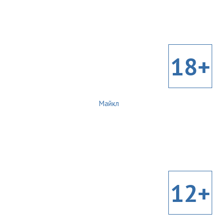
18+
Майкл
12+