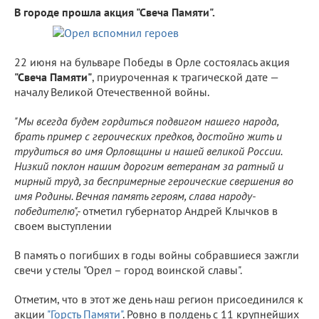
В городе прошла акция "Свеча Памяти".
22 июня на бульваре Победы в Орле состоялась акция
"Свеча Памяти"
, приуроченная к трагической дате —
началу Великой Отечественной войны.
"Мы всегда будем гордиться подвигом нашего народа,
брать пример с героических предков, достойно жить и
трудиться во имя Орловщины и нашей великой России.
Низкий поклон нашим дорогим ветеранам за ратный и
мирный труд, за беспримерные героические свершения во
имя Родины. Вечная память героям, слава народу-
победителю",-
отметил губернатор Андрей Клычков в
своем выступлении
В память о погибших в годы войны собравшиеся зажгли
свечи у стелы "Орел – город воинской славы".
Отметим, что в этот же день наш регион присоединился к
акции
"Горсть Памяти"
. Ровно в полдень с 11 крупнейших