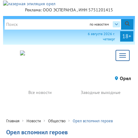
Реклама: ООО ЭСПЕРАНЗА , ИНН 5751201415
по новостям
6 августа 2026 г.
18+
четверг
Toggle
navigat
Орел
Все новости
Заводные выходные
Главная
Новости
Общество
Орел вспомнил героев
Орел вспомнил героев