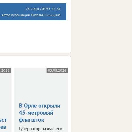
24 июня 2019 г. 12:24
Автор публикации Наталья Синицына
8.2026
05.08.2026
05.08.2026
В Орле открыли
Жара в +36
45-метровый
градусов
ьствования
флагшток
накроет
цев
Орловскую
Губернатор назвал его