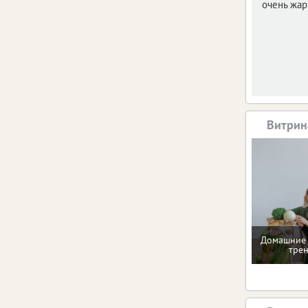
очень жар
Витрин
Домашние 
тре