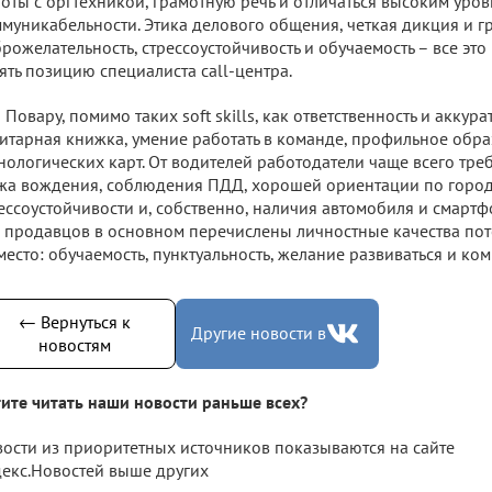
оты с оргтехникой, грамотную речь и отличаться высоким уро
муникабельности. Этика делового общения, четкая дикция и гр
рожелательность, стрессоустойчивость и обучаемость – все эт
ять позицию специалиста call-центра.
Повару, помимо таких soft skills, как ответственность и акку
итарная книжка, умение работать в команде, профильное обра
нологических карт. От водителей работодатели чаще всего тр
жа вождения, соблюдения ПДД, хорошей ориентации по городу
ессоустойчивости и, собственно, наличия автомобиля и смартфо
 продавцов в основном перечислены личностные качества по
место: обучаемость, пунктуальность, желание развиваться и ко
← Вернуться к
Другие новости в
новостям
ите читать наши новости раньше всех?
ости из приоритетных источников показываются на сайте
екс.Новостей выше других