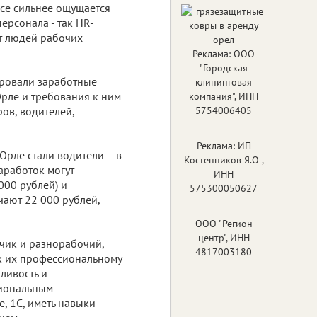
все сильнее ощущается
ерсонала - так HR-
 людей рабочих
Реклама: ООО
"Городская
ировали заработные
клининговая
рле и требования к ним
компания", ИНН
ов, водителей,
5754006405
Реклама: ИП
Орле стали водители – в
Костенников Я.О ,
аработок могут
ИНН
000 рублей) и
575300050627
чают 22 000 рублей,
ООО "Регион
центр", ИНН
зчик и разнорабочий,
4817003180
к их профессиональному
ливость и
сиональным
, 1С, иметь навыки