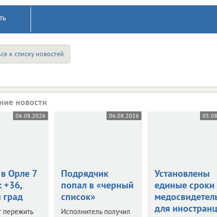
ть
ся к списку новостей
ние новости
06.08.2026
06.08.2026
05.0
в Орле 7
Подрядчик
Установлены
: +36,
попал в «черный
единые сроки
 град
список»
медосвидетел
для иностран
т пережить
Исполнитель получил