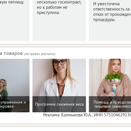
кую пятницу.
несколько госконтракт,
И ужесточена
но к работам не
ответственность за
приступила.
отказ от прохожде
процедуры.
а товаров
(на правах рекламы)
упражнения и
Помощь в преодол
Программа снижения веса
нировки
пищевых зависимос
Реклама: Калмыкова Ю.А., ИНН 57510462913