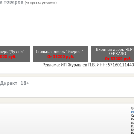
а товаров
(на правах рекламы)
Входная дверь ЧЕР
верь "Дуэт Б"
Стальная дверь "Эверест"
ЗЕРКАЛО
000 руб.
От 35200 руб.
От 33000 руб.
Реклама: ИП Журавлев П.В. ИНН: 5716011144
.Директ
©
И
С
И
в
И.
Б
Р