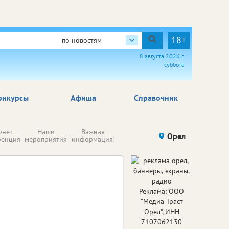
18+
по новостям
8 августа 2026 г.
суббота
онкурсы
Афиша
Справочник
Н
рнет-
Наши
Важная
Происшествия
Орел
Здоровье
комп
ренция
мероприятия
информация!
п
ре
Реклама: ООО
"Медиа Траст
Орёл", ИНН
7107062130