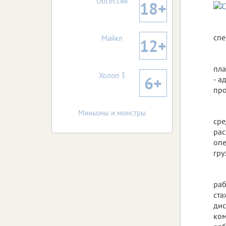
Обсессия
18+
спе
Майкл
12+
пла
Холоп 3
6+
- а
про
Миньоны и монстры
сре
рас
опе
гру
раб
ста
дис
ком