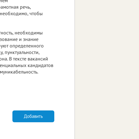
внем
амотная речь,
о необходимо, чтобы
ратность, необходимы
зование и знание
ебуют определенного
, пунктуальности,
на. В тексте вакансий
тенциальных кандидатов
ммуникабельность.
Добавить