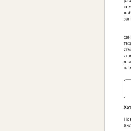
раб
ком
доб
зан
сан
тех
ста
стр
для
на 
Хот
Нов
Янд