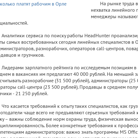
На рынке труда 
нехватка линейного п
менеджеры называют
циальностей.
Аналитики сервиса по поиску работы HeadHunter проанализ
ты самых востребованных сегодня линейных специалистов в О
дминистраторов, разнорабочих, операторов call-центров, повар
давцов и грузчиков.
Лидерами зарплатного рейтинга по исследуемым позициям в 
днем в вакансиях им предлагают 40 000 рублей. На меньший з
считывать разнорабочие (31 500 рублей), администраторы (25 
раторы call-центра (23 500 рублей). Продавцы в среднем полу
зчики - 21 250 рублей.
Что касается требований к опыту таких специалистов, как гру
отодатели чаще всего не предъявляют серьезных требований 
жу – важны соблюдение норм охраны труда, физическая вынос
циплинированность. Более конкретные требования к профес
петенциям администраторов: важно знать программы MS Office