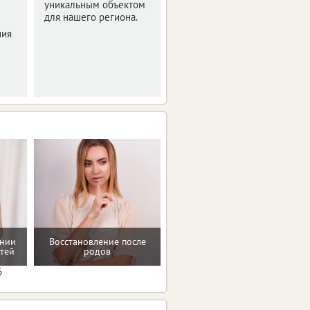
область
уникальным объектом
для нашего региона.
Синоптики
ния
прогнозируют
знойные четверг и
пятницу.
Мотивацию и поддержку
ении
Восстановление после
на пути к здоровью и телу
тей
родов
мечты
6