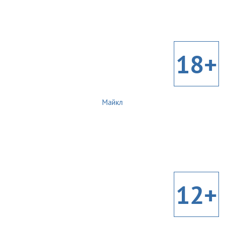
18+
Майкл
12+