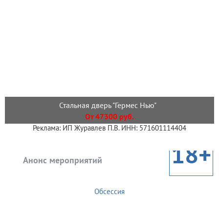
Стальная дверь "Гермес Нью"
От 47300 руб.
Реклама: ИП Журавлев П.В. ИНН: 571601114404
18+
Анонс мероприятий
Обсессия