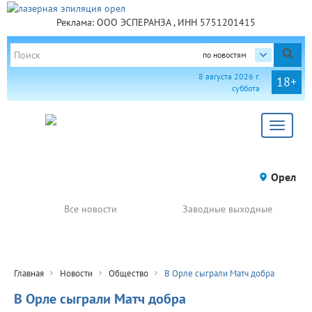
Реклама: ООО ЭСПЕРАНЗА , ИНН 5751201415
по новостям
8 августа 2026 г.
18+
суббота
Toggle
navigat
Орел
Все новости
Заводные выходные
Главная
Новости
Общество
В Орле сыграли Матч добра
В Орле сыграли Матч добра